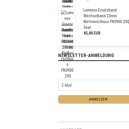
Luminox Ersatzband
Wechselband 23mm
Klettverschluss FN3900.29
Seal
45,00 EUR
NEWSLETTER-ANMELDUNG
W
E
E
-
I
M
T
ANMELDEN
a
E
i
R
l
Z
U
R