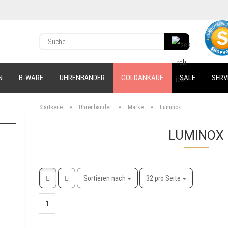
Lieferland
S
u
c
E-Ma
h
N
B-WARE
UHRENBÄNDER
GOLDANKAUF
SALE
SERV
e
.
Pas
.
»
»
»
Startseite
Uhrenbänder
Marke
Luminox
.
LUMINOX
Konto 
Passw
Sortieren nach
pro Seite
Sortieren nach
32 pro Seite
1