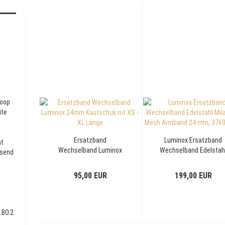
™
oop
ite
Ersatzband
Luminox Ersatzband
ht
Wechselband Luminox
Wechselband Edelstah
ssend
24mm Kautschuk rot XS
Milanese Mesh Armban
- XL Länge
24 mm, 3760 Serie
95,00 EUR
199,00 EUR
.BO.2