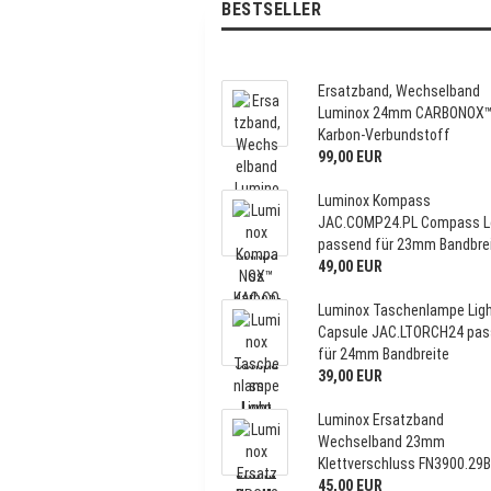
BESTSELLER
Ersatzband, Wechselband
Luminox 24mm CARBONOX
Karbon-Verbundstoff
99,00 EUR
Luminox Kompass
JAC.COMP24.PL Compass L
passend für 23mm Bandbre
49,00 EUR
Luminox Taschenlampe Lig
Capsule JAC.LTORCH24 pa
für 24mm Bandbreite
39,00 EUR
Luminox Ersatzband
Wechselband 23mm
Klettverschluss FN3900.29B
45,00 EUR