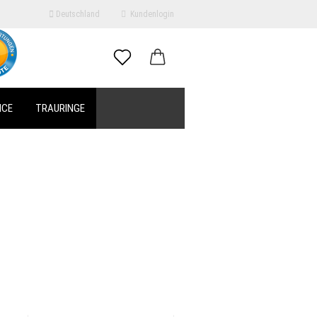
Deutschland
Kundenlogin
il
ICE
TRAURINGE
swort
erstellen
ort vergessen?