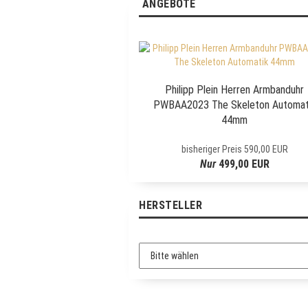
ANGEBOTE
N
E
W
S
L
E
Philipp Plein Herren Armbanduhr
T
PWBAA2023 The Skeleton Automat
T
44mm
E
R
bisheriger Preis 590,00 EUR
-
Nur
499,00 EUR
A
N
M
HERSTELLER
E
L
D
U
N
G