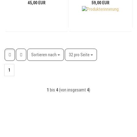
45,00 EUR
59,00 EUR
Sortieren nach
pro Seite
Sortieren nach
32 pro Seite
1
1
bis
4
(von insgesamt
4
)