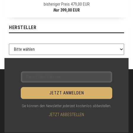
E
bisheriger Preis 479,00 EUR
R
Nur
399,00 EUR
-
A
N
HERSTELLER
M
E
L
D
U
N
G
Sie können den Newsletter jederzeit kostenlos abbestellen.
JETZT ABBESTELLEN