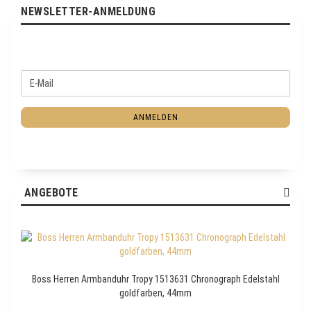
NEWSLETTER-ANMELDUNG
W
E
E
-
I
M
T
ANMELDEN
a
E
i
R
l
Z
U
R
ANGEBOTE
N
E
W
S
L
E
Boss Herren Armbanduhr Tropy 1513631 Chronograph Edelstahl
T
goldfarben, 44mm
T