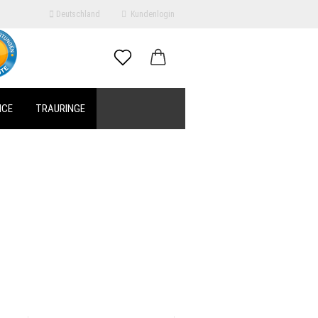
Deutschland
Kundenlogin
il
ICE
TRAURINGE
swort
erstellen
ort vergessen?