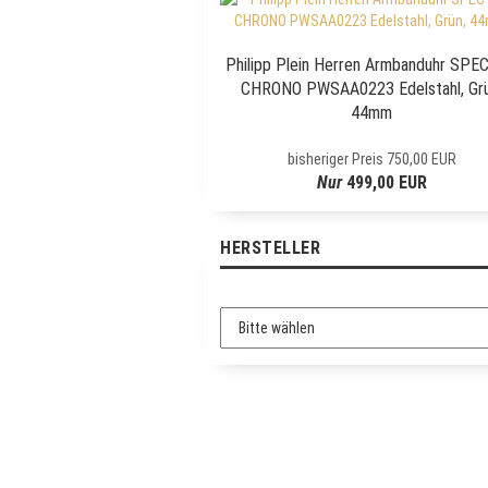
S
L
E
Philipp Plein Herren Armbanduhr SPE
T
CHRONO PWSAA0223 Edelstahl, Grü
T
44mm
E
R
bisheriger Preis 750,00 EUR
-
Nur
499,00 EUR
A
N
M
HERSTELLER
E
L
D
U
N
G