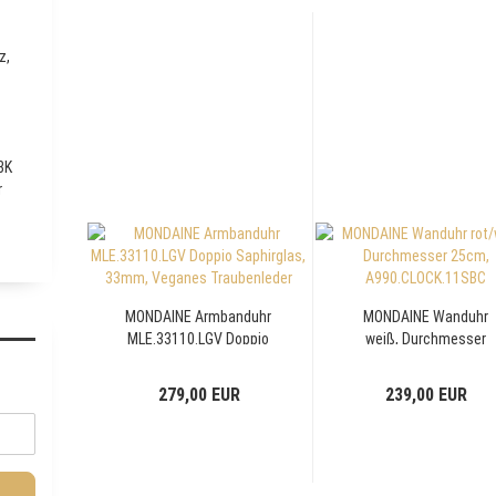
z,
BK
r
MONDAINE Armbanduhr
MONDAINE Wanduhr
MLE.33110.LGV Doppio
weiß, Durchmesser
Saphirglas, 33mm,
25cm,
Veganes Traubenleder
A990.CLOCK.10SBB
279,00 EUR
239,00 EUR