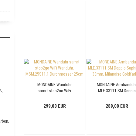
MONDAINE Wanduhr
MONDAINE Armbanduh
ß,
samrt stop2go WiFi
MLE.33111.SM Doppio
Wanduhr, MSM.25S11.1
Saphirglas, 33mm,
Durchmesser 25cm
Milanaise Goldfarben
299,00 EUR
289,00 EUR
rben,