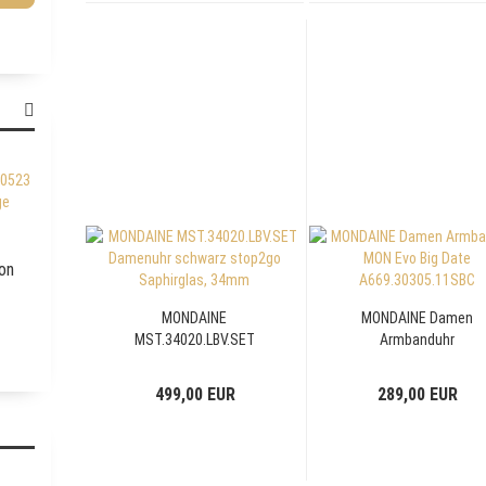
on
MONDAINE
MONDAINE Damen
MST.34020.LBV.SET
Armbanduhr
Damenuhr schwarz
MSE.30210.LCV 30m
stop2go Saphirglas,
evo2 Big Date
499,00 EUR
289,00 EUR
34mm