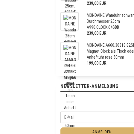
239,00 EUR
MONDAINE Wanduhr schwar
Durchmesser 25cm
A990.CLOCK.64SBB
239,00 EUR
MONDAINE A660.30318.82S
Magnet Clock als Tisch ode
Anheftuhr rose 50mm
199,00 EUR
NEWSLETTER-ANMELDUNG
W
E
E
-
I
M
T
ANMELDEN