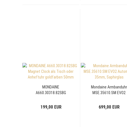
MONDAINE
Mondaine Armbanduh
A660.30318.82SBG
MSE.35610.SM EVO2
Magnet Clock als Tisch
Automatik 35mm,
oder Anheftuhr
Saphirglas
199,00 EUR
699,00 EUR
goldfarben 50mm