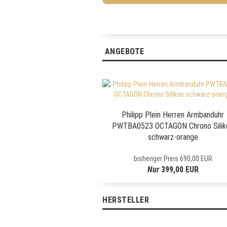
a
E
i
R
l
Z
U
R
ANGEBOTE
N
E
W
S
L
E
Philipp Plein Herren Armbanduhr
T
PWTBA0523 OCTAGON Chrono Silik
T
schwarz-orange
E
R
bisheriger Preis 690,00 EUR
-
Nur
399,00 EUR
A
N
M
HERSTELLER
E
L
D