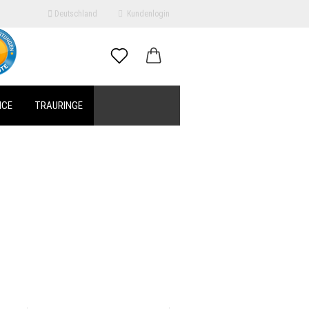
Deutschland
Kundenlogin
il
ICE
TRAURINGE
swort
E
erstellen
ort vergessen?