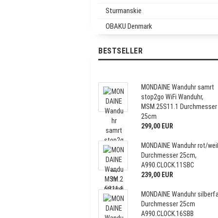
Sturmanskie
OBAKU Denmark
BESTSELLER
MONDAINE Wanduhr samrt
stop2go WiFi Wanduhr,
MSM.25S11.1 Durchmesser
25cm
299,00 EUR
MONDAINE Wanduhr rot/wei
Durchmesser 25cm,
A990.CLOCK.11SBC
239,00 EUR
MONDAINE Wanduhr silberfa
Durchmesser 25cm
A990.CLOCK.16SBB