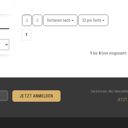
Sortieren nach
pro Seite
Sortieren nach
32 pro Seite
1
1
bis
4
(von insgesamt
Sie können den Newslette
JETZT