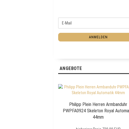
W
E
E
-
I
M
T
ANMELDEN
a
E
i
R
l
Z
U
R
ANGEBOTE
N
E
W
S
L
E
Philipp Plein Herren Armbanduhr
T
PWPFA0924 Skeleton Royal Automa
T
44mm
E
R