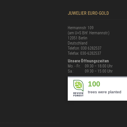
JUWELIER EURO-GOLD
Hermannstr. 109
(am U+S Bhf. Hermannstr.)
12051 Berlin
Deutschland
Telefon: 030 6282537
Telefax: 030-6282537
Unsere Öffnungszeiten
Mo. - Fr.:
09:30 – 18:00 Uhr
Sa.:
09:30 – 15:00 Uhr
100
trees were planted