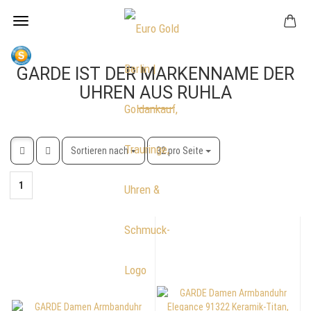
GARDE IST DER MARKENNAME DER
UHREN AUS RUHLA
Sortieren nach
pro Seite
Sortieren nach
32 pro Seite
1