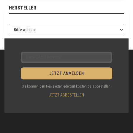
N
HERSTELLER
M
E
L
D
U
N
G
Sie können den Newsletter jederzeit kostenlos abbestellen.
JETZT ABBESTELLEN