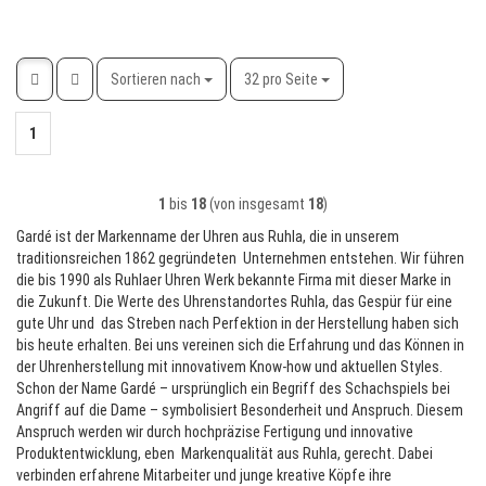
Sortieren nach
pro Seite
Sortieren nach
32 pro Seite
1
1
bis
18
(von insgesamt
18
)
Gardé ist der Markenname der Uhren aus Ruhla, die in unserem
traditionsreichen 1862 gegründeten Unternehmen entstehen. Wir führen
die bis 1990 als Ruhlaer Uhren Werk bekannte Firma mit dieser Marke in
die Zukunft. Die Werte des Uhrenstandortes Ruhla, das Gespür für eine
gute Uhr und das Streben nach Perfektion in der Herstellung haben sich
bis heute erhalten. Bei uns vereinen sich die Erfahrung und das Können in
der Uhrenherstellung mit innovativem Know-how und aktuellen Styles.
Schon der Name Gardé – ursprünglich ein Begriff des Schachspiels bei
Angriff auf die Dame – symbolisiert Besonderheit und Anspruch. Diesem
Anspruch werden wir durch hochpräzise Fertigung und innovative
Produktentwicklung, eben Markenqualität aus Ruhla, gerecht. Dabei
verbinden erfahrene Mitarbeiter und junge kreative Köpfe ihre