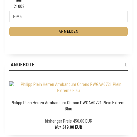
W
E
E
-
I
M
T
ANMELDEN
a
E
i
R
l
Z
U
R
ANGEBOTE
N
E
W
S
L
E
Philipp Plein Herren Armbanduhr Chrono PWGAA0721 Plein Extreme
T
Blau
T
E
bisheriger Preis 450,00 EUR
R
Nur
349,00 EUR
-
A