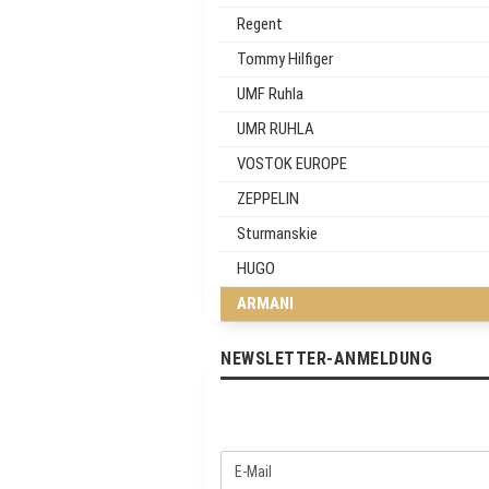
Regent
Tommy Hilfiger
UMF Ruhla
UMR RUHLA
VOSTOK EUROPE
ZEPPELIN
Sturmanskie
HUGO
ARMANI
NEWSLETTER-ANMELDUNG
W
E
E