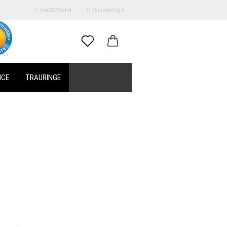
Deutschland
Kundenlogin
il
ICE
TRAURINGE
swort
erstellen
ort vergessen?