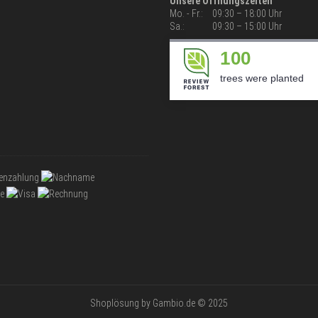
Unsere Öffnungszeiten
Mo. - Fr.:
09:30 – 18:00 Uhr
Sa.:
09:30 – 15:00 Uhr
100
trees were planted
Shoplösung
by Gambio.de © 2025