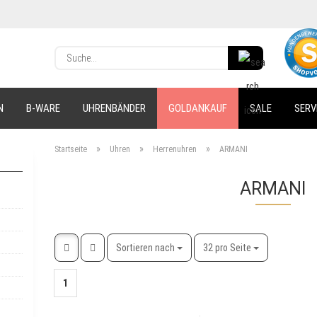
Lieferland
S
u
c
E-Ma
h
N
B-WARE
UHRENBÄNDER
GOLDANKAUF
SALE
SERV
e
.
Pas
.
»
»
»
Startseite
Uhren
Herrenuhren
ARMANI
.
ARMANI
Konto 
Passw
Sortieren nach
pro Seite
Sortieren nach
32 pro Seite
1