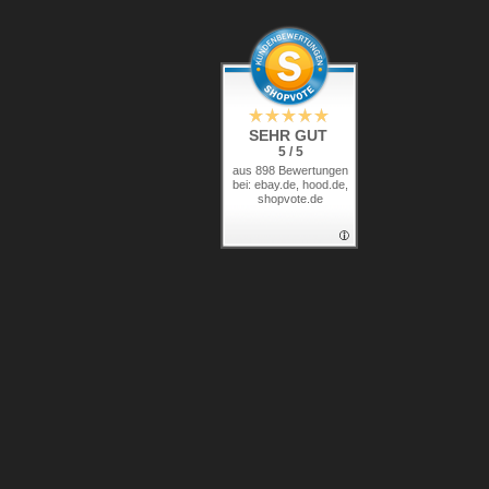
SEHR GUT
5 / 5
aus 898 Bewertungen
bei: ebay.de, hood.de,
shopvote.de