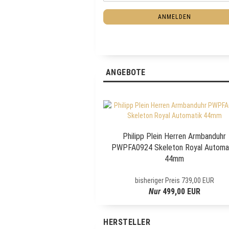
-
I
M
T
ANMELDEN
a
E
i
R
l
Z
U
R
ANGEBOTE
N
E
W
S
L
E
Philipp Plein Herren Armbanduhr
T
PWPFA0924 Skeleton Royal Automa
T
44mm
E
R
bisheriger Preis 739,00 EUR
-
Nur
499,00 EUR
A
N
M
HERSTELLER
E