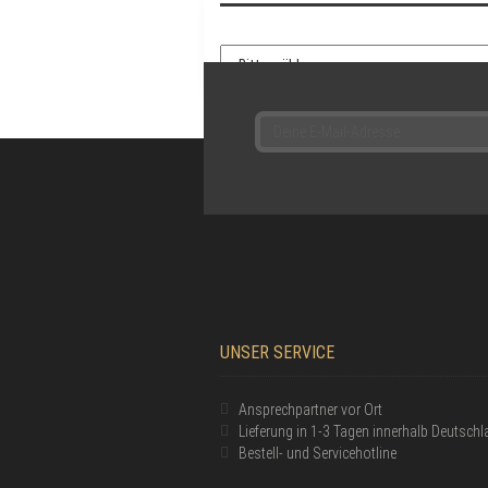
L
D
U
N
G
UNSER SERVICE
Ansprechpartner vor Ort
Lieferung in 1-3 Tagen innerhalb Deutsch
Bestell- und Servicehotline