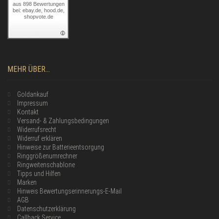
aus 898 Bewertungen
bei: ebay.de, hood.de,
shopvote.de
MEHR ÜBER...
Goldankauf
Impressum
Kontakt
Versand- & Zahlungsbedingungen
Widerrufsrecht
Widerruf erklären
Hinweise zur Batterieentsorgung
Ringgrößenumrechner
Ringweitenschablone
Tipps und Hilfen
Marken
Hinweis Bewertungserinnerungs-E-Mail
AGB
Datenschutzerklärung
Callback Service