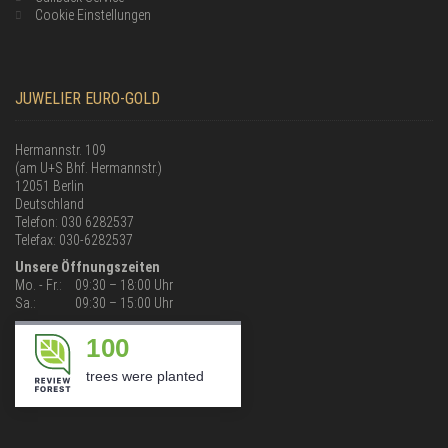
Cookie Einstellungen
JUWELIER EURO-GOLD
Hermannstr. 109
(am U+S Bhf. Hermannstr.)
12051 Berlin
Deutschland
Telefon: 030 6282537
Telefax: 030-6282537
Unsere Öffnungszeiten
Mo. - Fr.:
09:30 – 18:00 Uhr
Sa.:
09:30 – 15:00 Uhr
100
trees were planted