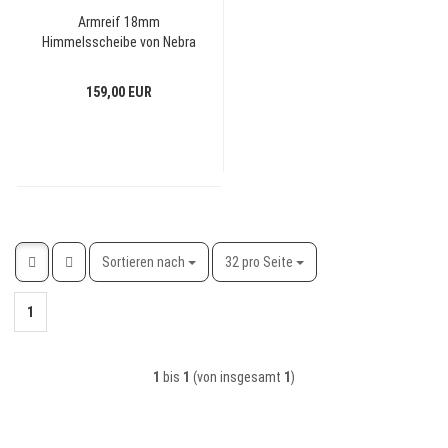
Armreif 18mm
Himmelsscheibe von Nebra
Sternenschmuck 925-Silber
Armspange
159,00 EUR
Sortieren nach
pro Seite
Sortieren nach
32 pro Seite
1
1
bis
1
(von insgesamt
1
)