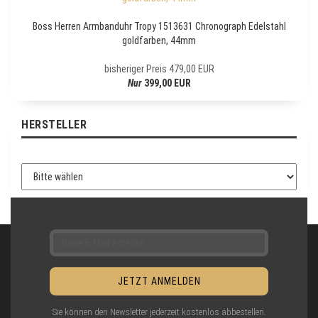
L
E
Boss Herren Armbanduhr Tropy 1513631 Chronograph Edelstahl
T
goldfarben, 44mm
T
E
bisheriger Preis 479,00 EUR
R
Nur
399,00 EUR
-
A
N
HERSTELLER
M
E
L
D
U
N
G
Sie können den Newsletter jederzeit kostenlos abbestellen.