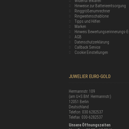
Widerruf erklären
Hinweise zur Batterieentsorgung
Ringgrößenumrechner
Ringweitenschablone
Tipps und Hilfen
Marken
Hinweis Bewertungserinnerungs-E
AGB
Datenschutzerklärung
Callback Service
Cookie Einstellungen
JUWELIER EURO-GOLD
Hermannstr. 109
(am U+S Bhf. Hermannstr.)
12051 Berlin
Deutschland
Telefon: 030 6282537
Telefax: 030-6282537
Unsere Öffnungszeiten