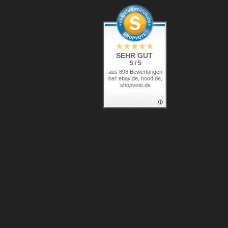
SEHR GUT
5 / 5
aus 898 Bewertungen
bei: ebay.de, hood.de,
shopvote.de