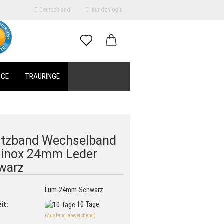
Deutschland
Kundenlogin
il
ICE
TRAURINGE
swort
atzband Wechselband
inox 24mm Leder
erstellen
warz
ort vergessen?
Lum-24mm-Schwarz
it:
10 Tage
(Ausland abweichend)