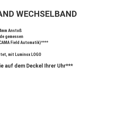
BAND WECHSELBAND
 24mm Anstoß
e gemessen
MA Field Automatik)****
stet, mit Luminox LOGO
e auf dem Deckel Ihrer Uhr***