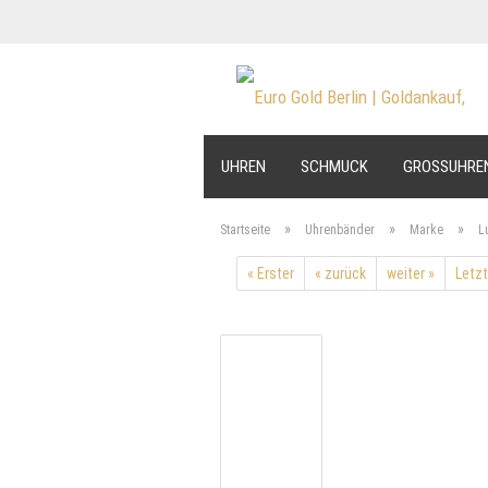
UHREN
SCHMUCK
GROSSUHRE
»
»
»
Startseite
Uhrenbänder
Marke
L
« Erster
« zurück
weiter »
Letzt