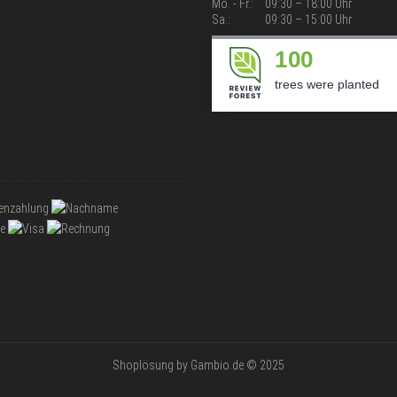
Mo. - Fr.:
09:30 – 18:00 Uhr
Sa.:
09:30 – 15:00 Uhr
100
trees were planted
Shoplösung
by Gambio.de © 2025