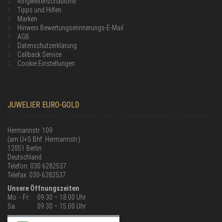
Ringweitenschablone
Tipps und Hilfen
Marken
Hinweis Bewertungserinnerungs-E-Mail
AGB
Datenschutzerklärung
Callback Service
Cookie Einstellungen
JUWELIER EURO-GOLD
Hermannstr. 109
(am U+S Bhf. Hermannstr.)
12051 Berlin
Deutschland
Telefon: 030 6282537
Telefax: 030-6282537
Unsere Öffnungszeiten
Mo. - Fr.:
09:30 – 18:00 Uhr
Sa.:
09:30 – 15:00 Uhr