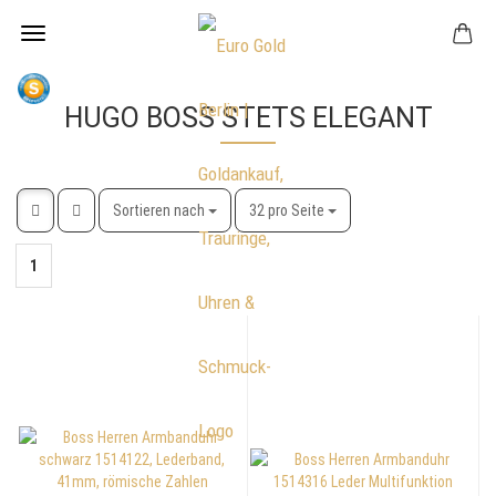
HUGO BOSS STETS ELEGANT
Sortieren nach
pro Seite
Sortieren nach
32 pro Seite
1