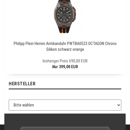
S
L
E
T
T
E
R
-
Philipp Plein Herren Armbanduhr PWTBA0523 OCTAGON Chrono
A
Silikon schwarz-orange
N
M
bisheriger Preis 690,00 EUR
E
Nur
399,00 EUR
L
D
U
HERSTELLER
N
G