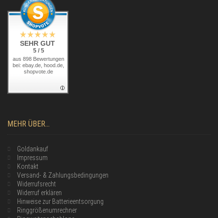
SEHR GUT
5 / 5
aus 898 Bewertungen
bei: ebay.de, hood.de,
shopvote.de
MEHR ÜBER...
Goldankauf
Impressum
Kontakt
Versand- & Zahlungsbedingungen
Widerrufsrecht
Widerruf erklären
Hinweise zur Batterieentsorgung
Ringgrößenumrechner