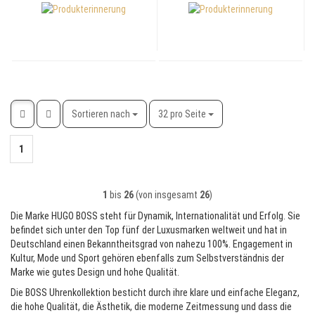
Sortieren nach
pro Seite
Sortieren nach
32 pro Seite
1
1
bis
26
(von insgesamt
26
)
Die Marke HUGO BOSS steht für Dynamik, Internationalität und Erfolg. Sie
befindet sich unter den Top fünf der Luxusmarken weltweit und hat in
Deutschland einen Bekanntheitsgrad von nahezu 100%. Engagement in
Kultur, Mode und Sport gehören ebenfalls zum Selbstverständnis der
Marke wie gutes Design und hohe Qualität.
Die BOSS Uhrenkollektion besticht durch ihre klare und einfache Eleganz,
die hohe Qualität, die Ästhetik, die moderne Zeitmessung und dass die