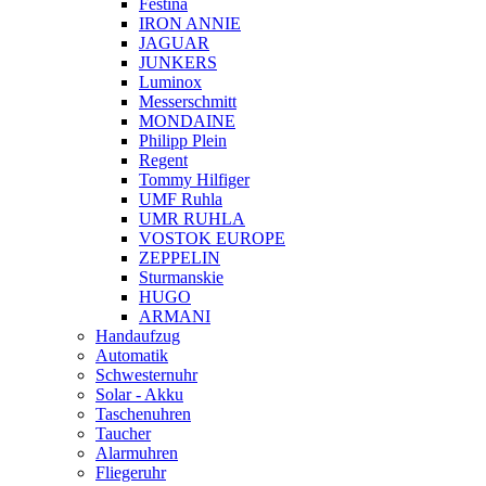
Festina
IRON ANNIE
JAGUAR
JUNKERS
Luminox
Messerschmitt
MONDAINE
Philipp Plein
Regent
Tommy Hilfiger
UMF Ruhla
UMR RUHLA
VOSTOK EUROPE
ZEPPELIN
Sturmanskie
HUGO
ARMANI
Handaufzug
Automatik
Schwesternuhr
Solar - Akku
Taschenuhren
Taucher
Alarmuhren
Fliegeruhr