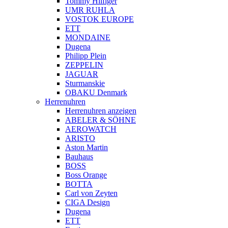
Tommy Hilfiger
UMR RUHLA
VOSTOK EUROPE
ETT
MONDAINE
Dugena
Philipp Plein
ZEPPELIN
JAGUAR
Sturmanskie
OBAKU Denmark
Herrenuhren
Herrenuhren anzeigen
ABELER & SÖHNE
AEROWATCH
ARISTO
Aston Martin
Bauhaus
BOSS
Boss Orange
BOTTA
Carl von Zeyten
CIGA Design
Dugena
ETT