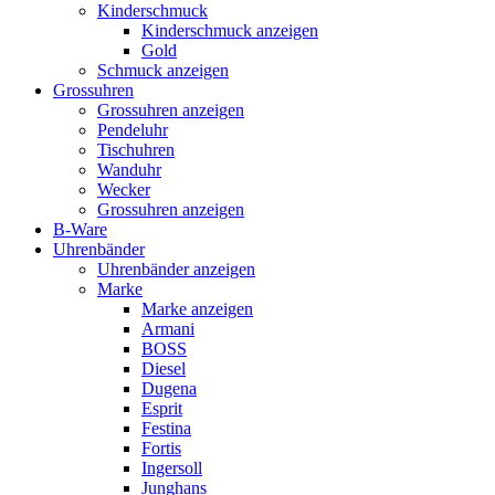
Kinderschmuck
Kinderschmuck anzeigen
Gold
Schmuck anzeigen
Grossuhren
Grossuhren anzeigen
Pendeluhr
Tischuhren
Wanduhr
Wecker
Grossuhren anzeigen
B-Ware
Uhrenbänder
Uhrenbänder anzeigen
Marke
Marke anzeigen
Armani
BOSS
Diesel
Dugena
Esprit
Festina
Fortis
Ingersoll
Junghans