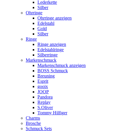
Lederkette
Silber
Ohrringe
Ohrringe anzeigen
Edelstahl
Gold
Silber
Ringe
Ringe anzeigen
Edelstahlringe
Silberringe
Markenschmuck
Markenschmuck anzeigen
BOSS Schmuck
Breuning
Esprit
gooix
JOOP
Pandora
Replay
S.Oliver
Tommy Hilfiger
Charms
Brosche
Schmuck Sets