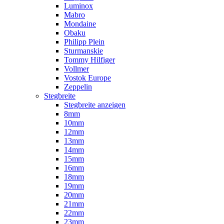
Luminox
Mabro
Mondaine
Obaku
Philipp Plein
Sturmanskie
Tommy Hilfiger
Vollmer
Vostok Europe
Zeppelin
Stegbreite
Stegbreite anzeigen
8mm
10mm
12mm
13mm
14mm
15mm
16mm
18mm
19mm
20mm
21mm
22mm
23mm