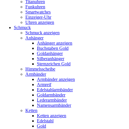
Titanuhren
Funkuhren
Smartwatches
Einzeiger-Uhr
Uhren anzeigen
Schmuck
Schmuck anzeigen
Anhänger
Anhänger anzeigen
Buchstaben Gold
Goldanhänger
Silberanhänger
Sternzeichen Gold
Himmelsscheibe
Armbänder
Armbänder anzeigen
Armreif
Edelstahlarmbänder
Goldarmbänder
Lederarmbänder
Namensarmbänder
Ketten
Ketten anzeigen
Edelstahl
Gold