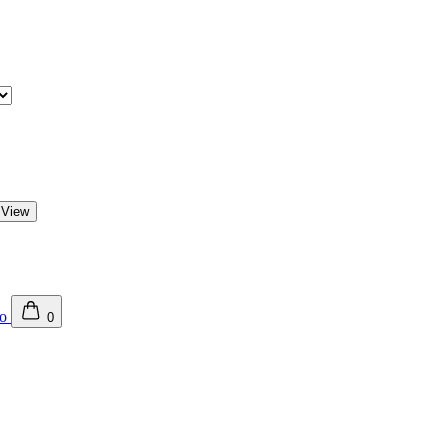
 View
0