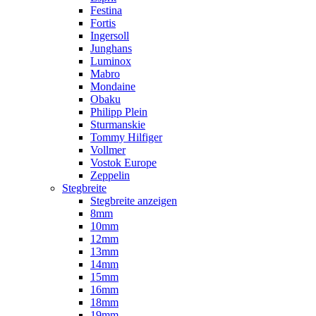
Festina
Fortis
Ingersoll
Junghans
Luminox
Mabro
Mondaine
Obaku
Philipp Plein
Sturmanskie
Tommy Hilfiger
Vollmer
Vostok Europe
Zeppelin
Stegbreite
Stegbreite anzeigen
8mm
10mm
12mm
13mm
14mm
15mm
16mm
18mm
19mm