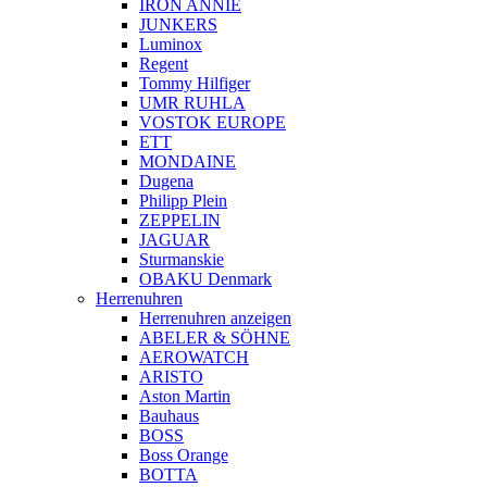
IRON ANNIE
JUNKERS
Luminox
Regent
Tommy Hilfiger
UMR RUHLA
VOSTOK EUROPE
ETT
MONDAINE
Dugena
Philipp Plein
ZEPPELIN
JAGUAR
Sturmanskie
OBAKU Denmark
Herrenuhren
Herrenuhren anzeigen
ABELER & SÖHNE
AEROWATCH
ARISTO
Aston Martin
Bauhaus
BOSS
Boss Orange
BOTTA