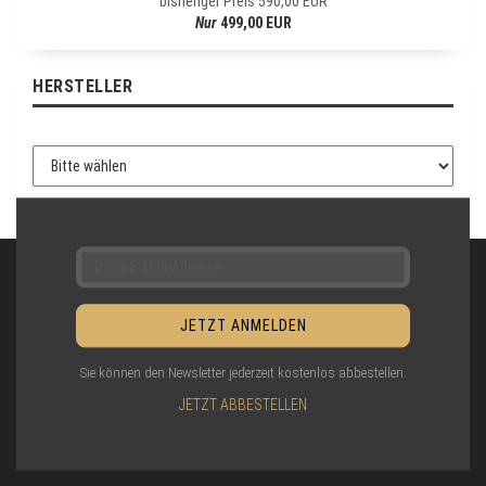
bisheriger Preis 590,00 EUR
R
Nur
499,00 EUR
-
A
N
HERSTELLER
M
E
L
D
U
N
G
Sie können den Newsletter jederzeit kostenlos abbestellen.
JETZT ABBESTELLEN