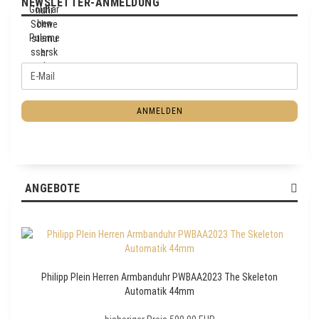
NEWSLETTER-ANMELDUNG
W
E
E
-
I
M
T
ANMELDEN
a
E
i
R
l
Z
U
R
ANGEBOTE
N
E
W
S
L
E
Philipp Plein Herren Armbanduhr PWBAA2023 The Skeleton
T
Automatik 44mm
T
E