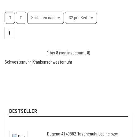
Sortieren nach
pro Seite
Sortieren nach
32 pro Seite
1
1
bis
8
(von insgesamt
8
)
Schwesternuhr, Krankenschwesternuhr
BESTSELLER
Dugena 4149882 Taschenuhr Lepine bzw.