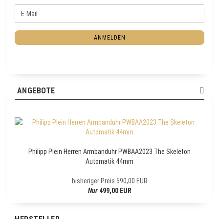
W
E
E
-
I
M
T
ANMELDEN
a
E
i
R
l
Z
U
R
ANGEBOTE
N
E
W
S
L
E
Philipp Plein Herren Armbanduhr PWBAA2023 The Skeleton
T
Automatik 44mm
T
E
bisheriger Preis 590,00 EUR
R
Nur
499,00 EUR
-
A
N