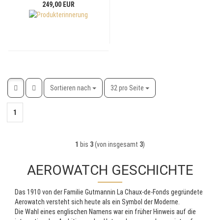
249,00 EUR
Sortieren nach
pro Seite
Sortieren nach
32 pro Seite
1
1
bis
3
(von insgesamt
3
)
AEROWATCH GESCHICHTE
Das 1910 von der Familie Gutmannin La Chaux-de-Fonds gegründete
Aerowatch versteht sich heute als ein Symbol der Moderne.
Die Wahl eines englischen Namens war ein früher Hinweis auf die