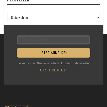
HERSTELLER
M
E
L
D
U
N
G
Sie können den Newsletter jederzeit kostenlos abbestellen.
JETZT ABBESTELLEN