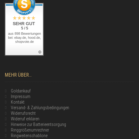
SEHR GUT
5 / 5
aus 898 Bewertungen
bei: ebay.de, hood.de,
shopvote.de
MEHR ÜBER...
Goldankauf
Impressum
Kontakt
Versand- & Zahlungsbedingungen
Widerrufsrecht
Widerruf erklären
Hinweise zur Batterieentsorgung
Ringgrößenumrechner
Ringweitenschablone