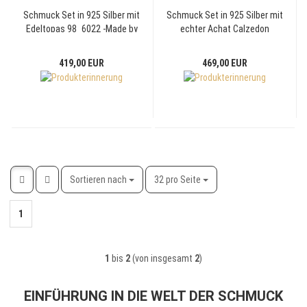
Schmuck Set in 925 Silber mit
Schmuck Set in 925 Silber mit
Edeltopas 98_6022 -Made by
echter Achat Calzedon
Breuning-
98_6045 -Made by Breuning-
419,00 EUR
469,00 EUR
Sortieren nach
pro Seite
Sortieren nach
32 pro Seite
1
1
bis
2
(von insgesamt
2
)
EINFÜHRUNG IN DIE WELT DER SCHMUCK