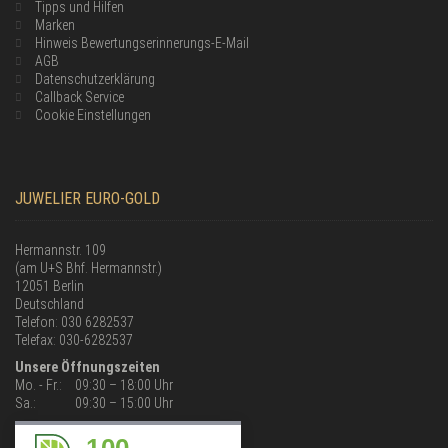
Tipps und Hilfen
Marken
Hinweis Bewertungserinnerungs-E-Mail
AGB
Datenschutzerklärung
Callback Service
Cookie Einstellungen
JUWELIER EURO-GOLD
Hermannstr. 109
(am U+S Bhf. Hermannstr.)
12051 Berlin
Deutschland
Telefon: 030 6282537
Telefax: 030-6282537
Unsere Öffnungszeiten
Mo. - Fr.:
09:30 – 18:00 Uhr
Sa.:
09:30 – 15:00 Uhr