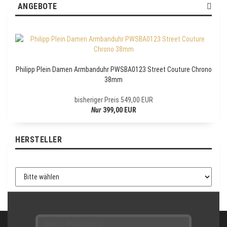
R
ANGEBOTE
N
E
W
S
L
E
Philipp Plein Damen Armbanduhr PWSBA0123 Street Couture Chrono
T
38mm
T
E
bisheriger Preis 549,00 EUR
R
Nur
399,00 EUR
-
A
N
HERSTELLER
M
E
L
D
U
N
G