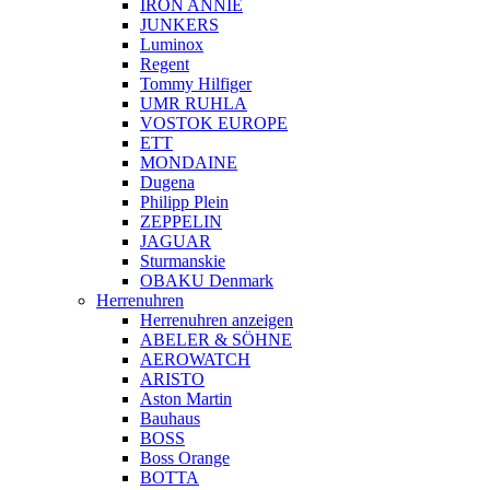
IRON ANNIE
JUNKERS
Luminox
Regent
Tommy Hilfiger
UMR RUHLA
VOSTOK EUROPE
ETT
MONDAINE
Dugena
Philipp Plein
ZEPPELIN
JAGUAR
Sturmanskie
OBAKU Denmark
Herrenuhren
Herrenuhren anzeigen
ABELER & SÖHNE
AEROWATCH
ARISTO
Aston Martin
Bauhaus
BOSS
Boss Orange
BOTTA