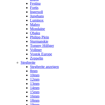
Festina
Fortis
Ingersoll
Junghans
Luminox
Mabro
Mondaine
Obaku
Philipp Plein
Sturmanskie
Tommy Hilfiger
Vollmer
Vostok Europe
Zeppelin
Stegbreite
Stegbreite anzeigen
8mm
10mm
12mm
13mm
14mm
15mm
16mm
18mm
19mm