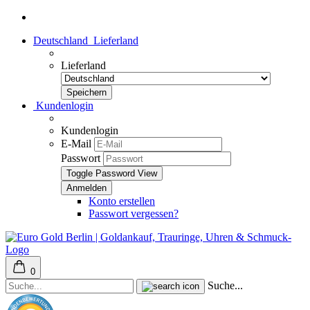
Deutschland
Lieferland
Lieferland
Kundenlogin
Kundenlogin
E-Mail
Passwort
Toggle Password View
Konto erstellen
Passwort vergessen?
0
Suche...