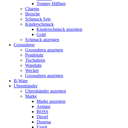
Tommy Hilfiger
Charms
Brosche
Schmuck Sets
Kinderschmuck
Kinderschmuck anzeigen
Gold
Schmuck anzeigen
Grossuhren
Grossuhren anzeigen
Pendeluhr
Tischuhren
Wanduhr
Wecker
Grossuhren anzeigen
B-Ware
Uhrenbänder
Uhrenbänder anzeigen
Marke
Marke anzeigen
Armani
BOSS
Diesel
Dugena
Esprit