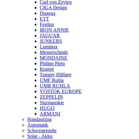
Carl von Zeyten
CIGA Design
Dugena
ETT
Festina
IRON ANNIE
JAGUAR
JUNKERS
Luminox
Messerschmitt
MONDAINE
Philipp Plein
Regent
Tommy Hilfiger
UMF Ruhla
UMR RUHLA
VOSTOK EUROPE
ZEPPELIN
Sturmanskie
HUGO
ARMANI
Handaufzug
Automatik
Schwesternuhr
Solar - Akku