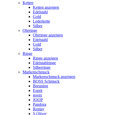
Ketten
Ketten anzeigen
Edelstahl
Gold
Lederkette
Silber
Ohrringe
Ohrringe anzeigen
Edelstahl
Gold
Silber
Ringe
Ringe anzeigen
Edelstahlringe
Silberringe
Markenschmuck
Markenschmuck anzeigen
BOSS Schmuck
Breuning
Esprit
gooix
JOOP
Pandora
Replay
S.Oliver