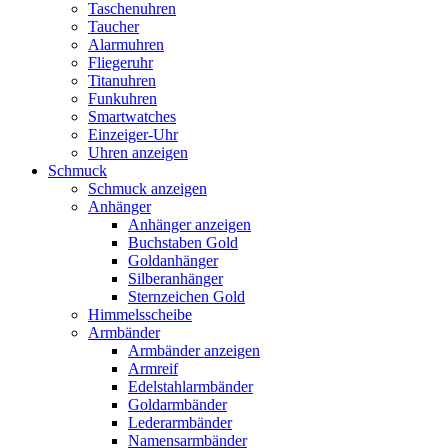
Taschenuhren
Taucher
Alarmuhren
Fliegeruhr
Titanuhren
Funkuhren
Smartwatches
Einzeiger-Uhr
Uhren anzeigen
Schmuck
Schmuck anzeigen
Anhänger
Anhänger anzeigen
Buchstaben Gold
Goldanhänger
Silberanhänger
Sternzeichen Gold
Himmelsscheibe
Armbänder
Armbänder anzeigen
Armreif
Edelstahlarmbänder
Goldarmbänder
Lederarmbänder
Namensarmbänder