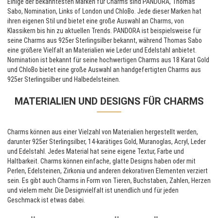
Einige der bekanntesten Marken für Charms sind PANDORA, Thomas
Sabo, Nomination, Links of London und ChloBo. Jede dieser Marken hat
ihren eigenen Stil und bietet eine große Auswahl an Charms, von
Klassikern bis hin zu aktuellen Trends. PANDORA ist beispielsweise für
seine Charms aus 925er Sterlingsilber bekannt, während Thomas Sabo
eine größere Vielfalt an Materialien wie Leder und Edelstahl anbietet.
Nomination ist bekannt für seine hochwertigen Charms aus 18 Karat Gold
und ChloBo bietet eine große Auswahl an handgefertigten Charms aus
925er Sterlingsilber und Halbedelsteinen.
MATERIALIEN UND DESIGNS FÜR CHARMS
Charms können aus einer Vielzahl von Materialien hergestellt werden,
darunter 925er Sterlingsilber, 14-karätiges Gold, Muranoglas, Acryl, Leder
und Edelstahl. Jedes Material hat seine eigene Textur, Farbe und
Haltbarkeit. Charms können einfache, glatte Designs haben oder mit
Perlen, Edelsteinen, Zirkonia und anderen dekorativen Elementen verziert
sein. Es gibt auch Charms in Form von Tieren, Buchstaben, Zahlen, Herzen
und vielem mehr. Die Designvielfalt ist unendlich und für jeden
Geschmack ist etwas dabei.