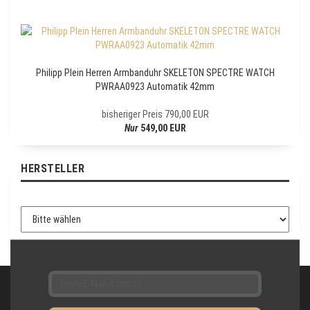
E
W
S
L
E
Philipp Plein Herren Armbanduhr SKELETON SPECTRE WATCH
T
PWRAA0923 Automatik 42mm
T
E
bisheriger Preis 790,00 EUR
R
Nur
549,00 EUR
-
A
N
HERSTELLER
M
E
L
D
U
N
G