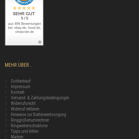
SEHR GUT
5 / 5
aus 898 Bewertungen
bei: ebay.de, hood.de,
shopvote.de
MEHR ÜBER...
Goldankauf
Impressum
Kontakt
Versand- & Zahlungsbedingungen
Widerrufsrecht
Widerruf erklären
Hinweise zur Batterieentsorgung
Ringgrößenumrechner
Ringweitenschablone
Tipps und Hilfen
Marken