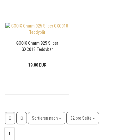
GOOIX Charm 925 Silber
GXC018 Teddybär
19,00 EUR
Sortieren nach
pro Seite
Sortieren nach
32 pro Seite
1