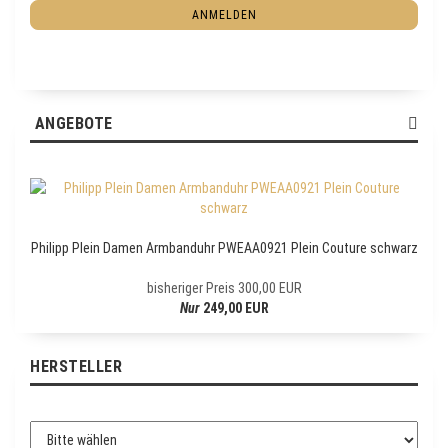
M
T
ANMELDEN
a
E
i
R
l
Z
U
R
ANGEBOTE
N
E
W
S
L
E
Philipp Plein Damen Armbanduhr PWEAA0921 Plein Couture schwarz
T
T
bisheriger Preis 300,00 EUR
E
Nur
249,00 EUR
R
-
A
HERSTELLER
N
M
E
L