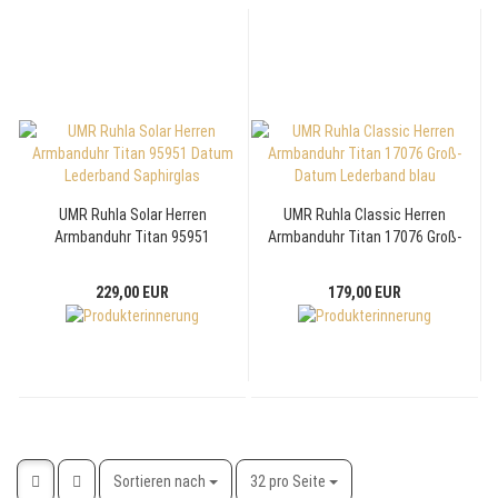
UMR Ruhla Solar Herren
UMR Ruhla Classic Herren
Armbanduhr Titan 95951
Armbanduhr Titan 17076 Groß-
Datum Lederband Saphirglas
Datum Lederband blau
229,00 EUR
179,00 EUR
Sortieren nach
pro Seite
Sortieren nach
32 pro Seite