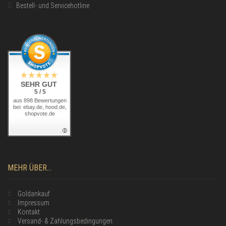
Bestell- und Servicehotline
SEHR GUT
5 / 5
aus 898 Bewertungen
bei: ebay.de, hood.de,
shopvote.de
MEHR ÜBER...
Goldankauf
Impressum
Kontakt
Versand- & Zahlungsbedingungen