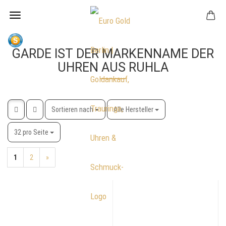
GARDE IST DER MARKENNAME DER
UHREN AUS RUHLA
Sortieren nach
pro Seite
Sortieren nach
Alle Hersteller
pro Seite
32 pro Seite
1
2
»