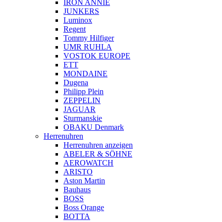
IRON ANNIE
JUNKERS
Luminox
Regent
Tommy Hilfiger
UMR RUHLA
VOSTOK EUROPE
ETT
MONDAINE
Dugena
Philipp Plein
ZEPPELIN
JAGUAR
Sturmanskie
OBAKU Denmark
Herrenuhren
Herrenuhren anzeigen
ABELER & SÖHNE
AEROWATCH
ARISTO
Aston Martin
Bauhaus
BOSS
Boss Orange
BOTTA