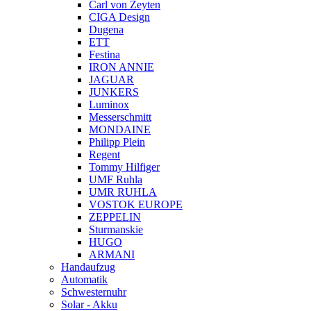
Carl von Zeyten
CIGA Design
Dugena
ETT
Festina
IRON ANNIE
JAGUAR
JUNKERS
Luminox
Messerschmitt
MONDAINE
Philipp Plein
Regent
Tommy Hilfiger
UMF Ruhla
UMR RUHLA
VOSTOK EUROPE
ZEPPELIN
Sturmanskie
HUGO
ARMANI
Handaufzug
Automatik
Schwesternuhr
Solar - Akku