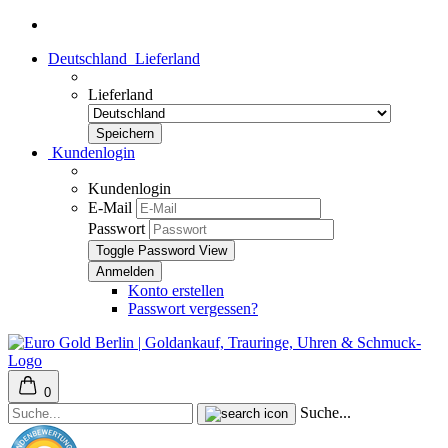
Deutschland
Lieferland
Lieferland
Kundenlogin
Kundenlogin
E-Mail
Passwort
Toggle Password View
Konto erstellen
Passwort vergessen?
0
Suche...