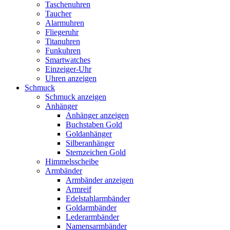
Taschenuhren
Taucher
Alarmuhren
Fliegeruhr
Titanuhren
Funkuhren
Smartwatches
Einzeiger-Uhr
Uhren anzeigen
Schmuck
Schmuck anzeigen
Anhänger
Anhänger anzeigen
Buchstaben Gold
Goldanhänger
Silberanhänger
Sternzeichen Gold
Himmelsscheibe
Armbänder
Armbänder anzeigen
Armreif
Edelstahlarmbänder
Goldarmbänder
Lederarmbänder
Namensarmbänder