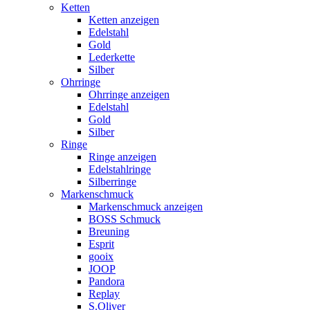
Ketten
Ketten anzeigen
Edelstahl
Gold
Lederkette
Silber
Ohrringe
Ohrringe anzeigen
Edelstahl
Gold
Silber
Ringe
Ringe anzeigen
Edelstahlringe
Silberringe
Markenschmuck
Markenschmuck anzeigen
BOSS Schmuck
Breuning
Esprit
gooix
JOOP
Pandora
Replay
S.Oliver