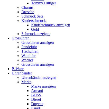
Tommy Hilfiger
Charms
Brosche
Schmuck Sets
Kinderschmuck
Kinderschmuck anzeigen
Gold
Schmuck anzeigen
Grossuhren
Grossuhren anzeigen
Pendeluhr
Tischuhren
Wanduhr
Wecker
Grossuhren anzeigen
B-Ware
Uhrenbänder
Uhrenbänder anzeigen
Marke
Marke anzeigen
Armani
BOSS
Diesel
Dugena
Esprit