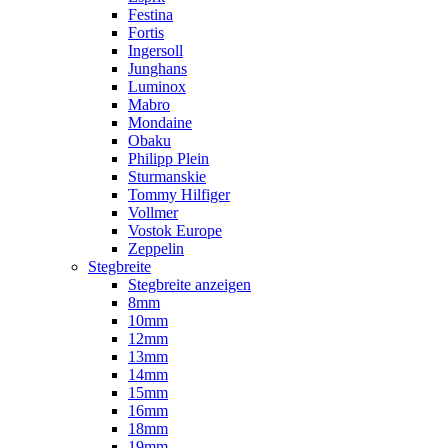
Festina
Fortis
Ingersoll
Junghans
Luminox
Mabro
Mondaine
Obaku
Philipp Plein
Sturmanskie
Tommy Hilfiger
Vollmer
Vostok Europe
Zeppelin
Stegbreite
Stegbreite anzeigen
8mm
10mm
12mm
13mm
14mm
15mm
16mm
18mm
19mm