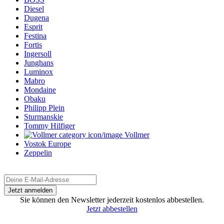
Diesel
Dugena
Esprit
Festina
Fortis
Ingersoll
Junghans
Luminox
Mabro
Mondaine
Obaku
Philipp Plein
Sturmanskie
Tommy Hilfiger
Vollmer
Vostok Europe
Zeppelin
Sie können den Newsletter jederzeit kostenlos abbestellen.
Jetzt abbestellen