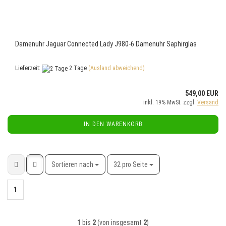
Damenuhr Jaguar Connected Lady J980-6 Damenuhr Saphirglas
Lieferzeit:
2 Tage
(Ausland abweichend)
549,00 EUR
inkl. 19% MwSt. zzgl.
Versand
IN DEN WARENKORB
Sortieren nach
pro Seite
Sortieren nach
32 pro Seite
1
1
bis
2
(von insgesamt
2
)