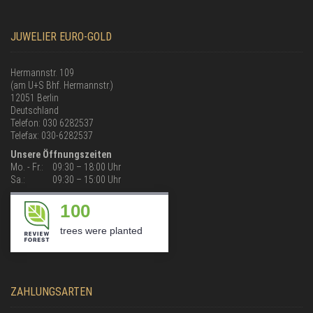
JUWELIER EURO-GOLD
Hermannstr. 109
(am U+S Bhf. Hermannstr.)
12051 Berlin
Deutschland
Telefon: 030 6282537
Telefax: 030-6282537
Unsere Öffnungszeiten
Mo. - Fr.:
09:30 – 18:00 Uhr
Sa.:
09:30 – 15:00 Uhr
100
trees were planted
ZAHLUNGSARTEN