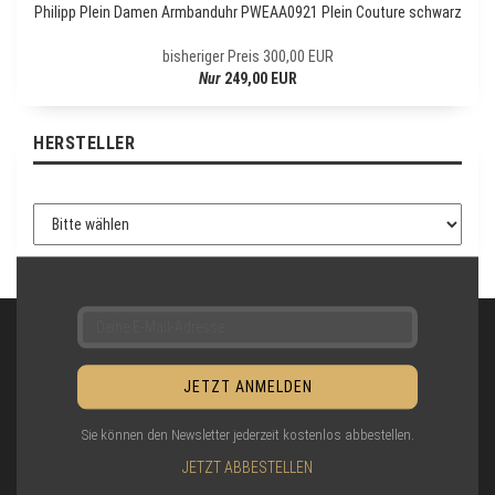
Philipp Plein Damen Armbanduhr PWEAA0921 Plein Couture schwarz
T
T
bisheriger Preis 300,00 EUR
E
Nur
249,00 EUR
R
-
A
HERSTELLER
N
M
E
L
D
U
N
G
Sie können den Newsletter jederzeit kostenlos abbestellen.
JETZT ABBESTELLEN