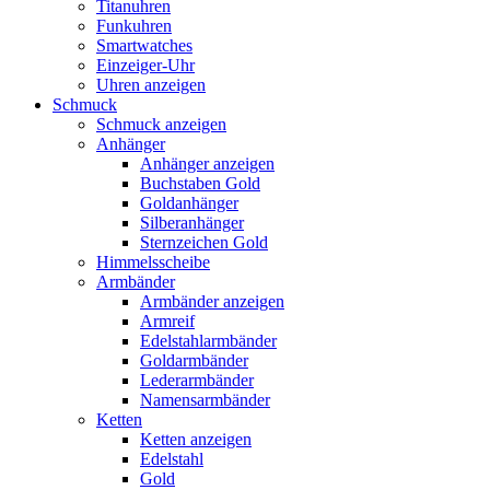
Titanuhren
Funkuhren
Smartwatches
Einzeiger-Uhr
Uhren anzeigen
Schmuck
Schmuck anzeigen
Anhänger
Anhänger anzeigen
Buchstaben Gold
Goldanhänger
Silberanhänger
Sternzeichen Gold
Himmelsscheibe
Armbänder
Armbänder anzeigen
Armreif
Edelstahlarmbänder
Goldarmbänder
Lederarmbänder
Namensarmbänder
Ketten
Ketten anzeigen
Edelstahl
Gold