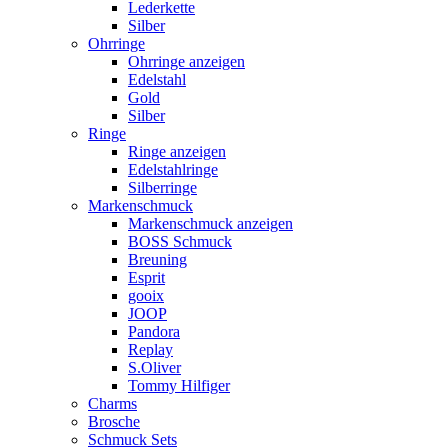
Lederkette
Silber
Ohrringe
Ohrringe anzeigen
Edelstahl
Gold
Silber
Ringe
Ringe anzeigen
Edelstahlringe
Silberringe
Markenschmuck
Markenschmuck anzeigen
BOSS Schmuck
Breuning
Esprit
gooix
JOOP
Pandora
Replay
S.Oliver
Tommy Hilfiger
Charms
Brosche
Schmuck Sets