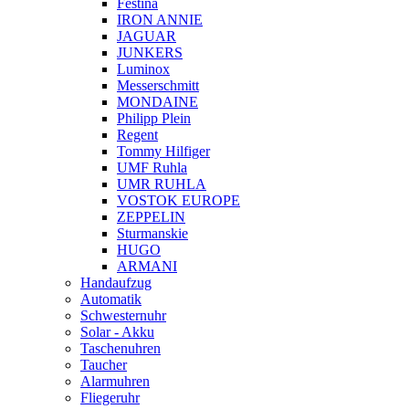
Festina
IRON ANNIE
JAGUAR
JUNKERS
Luminox
Messerschmitt
MONDAINE
Philipp Plein
Regent
Tommy Hilfiger
UMF Ruhla
UMR RUHLA
VOSTOK EUROPE
ZEPPELIN
Sturmanskie
HUGO
ARMANI
Handaufzug
Automatik
Schwesternuhr
Solar - Akku
Taschenuhren
Taucher
Alarmuhren
Fliegeruhr