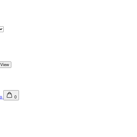
 View
0