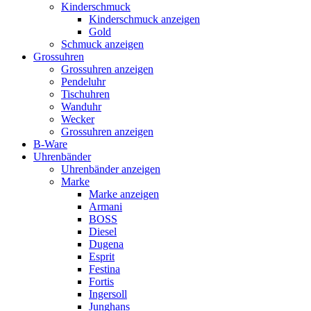
Kinderschmuck
Kinderschmuck anzeigen
Gold
Schmuck anzeigen
Grossuhren
Grossuhren anzeigen
Pendeluhr
Tischuhren
Wanduhr
Wecker
Grossuhren anzeigen
B-Ware
Uhrenbänder
Uhrenbänder anzeigen
Marke
Marke anzeigen
Armani
BOSS
Diesel
Dugena
Esprit
Festina
Fortis
Ingersoll
Junghans