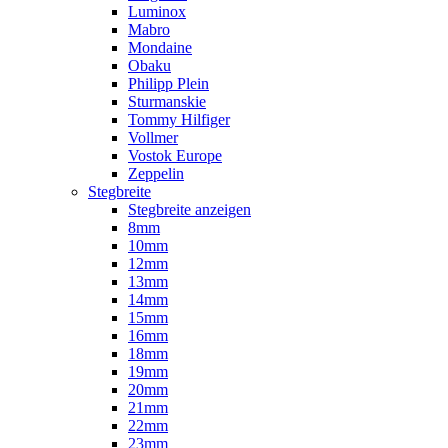
Luminox
Mabro
Mondaine
Obaku
Philipp Plein
Sturmanskie
Tommy Hilfiger
Vollmer
Vostok Europe
Zeppelin
Stegbreite
Stegbreite anzeigen
8mm
10mm
12mm
13mm
14mm
15mm
16mm
18mm
19mm
20mm
21mm
22mm
23mm