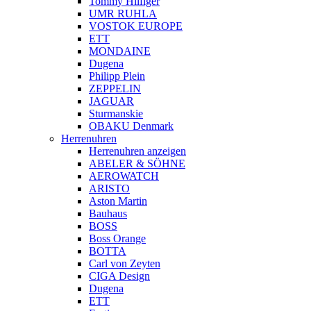
Tommy Hilfiger
UMR RUHLA
VOSTOK EUROPE
ETT
MONDAINE
Dugena
Philipp Plein
ZEPPELIN
JAGUAR
Sturmanskie
OBAKU Denmark
Herrenuhren
Herrenuhren anzeigen
ABELER & SÖHNE
AEROWATCH
ARISTO
Aston Martin
Bauhaus
BOSS
Boss Orange
BOTTA
Carl von Zeyten
CIGA Design
Dugena
ETT