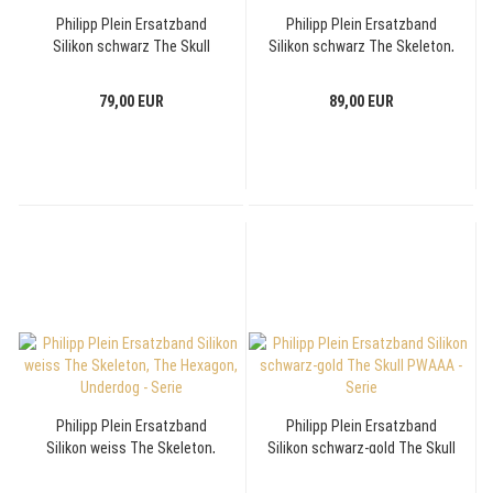
Philipp Plein Ersatzband
Philipp Plein Ersatzband
Silikon schwarz The Skull
Silikon schwarz The Skeleton,
PWAAA - Serie
The Hexagon, Underdog - Serie
79,00 EUR
89,00 EUR
Philipp Plein Ersatzband
Philipp Plein Ersatzband
Silikon weiss The Skeleton,
Silikon schwarz-gold The Skull
The Hexagon, Underdog - Serie
PWAAA - Serie