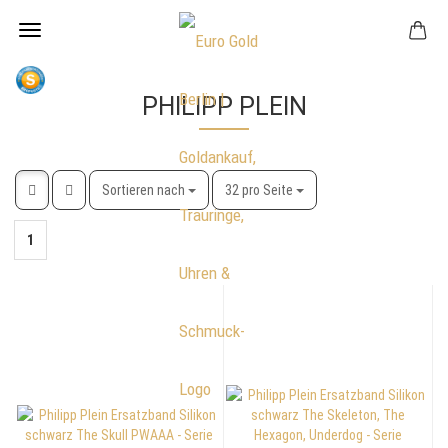
PHILIPP PLEIN
Sortieren nach
pro Seite
Sortieren nach
32 pro Seite
1