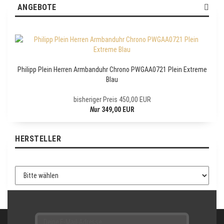
R
ANGEBOTE
N
E
W
S
L
E
Philipp Plein Herren Armbanduhr Chrono PWGAA0721 Plein Extreme
T
Blau
T
E
bisheriger Preis 450,00 EUR
R
Nur
349,00 EUR
-
A
N
HERSTELLER
M
E
L
D
U
N
G