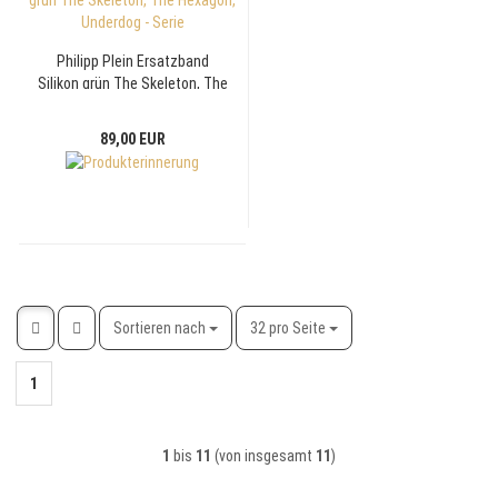
Philipp Plein Ersatzband
Silikon grün The Skeleton, The
Hexagon, Underdog - Serie
89,00 EUR
Sortieren nach
pro Seite
Sortieren nach
32 pro Seite
1
1
bis
11
(von insgesamt
11
)