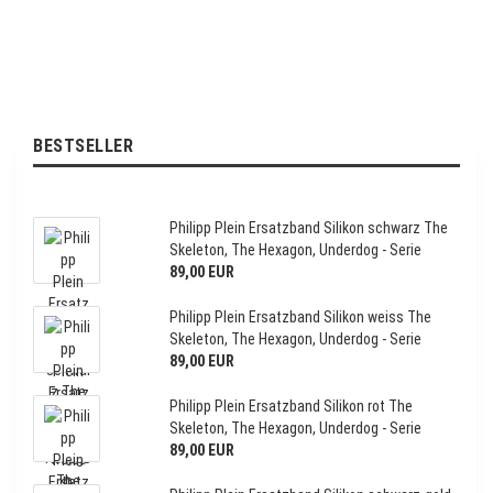
BESTSELLER
Philipp Plein Ersatzband Silikon schwarz The
Skeleton, The Hexagon, Underdog - Serie
89,00 EUR
Philipp Plein Ersatzband Silikon weiss The
Skeleton, The Hexagon, Underdog - Serie
89,00 EUR
Philipp Plein Ersatzband Silikon rot The
Skeleton, The Hexagon, Underdog - Serie
89,00 EUR