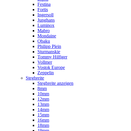
Festina
Fortis
Ingersoll
Junghans
Luminox
Mabro
Mondaine
Obaku
Philipp Plein
Sturmanskie
Tommy Hilfiger
Vollmer
Vostok Europe
Zeppelin
Stegbreite
Stegbreite anzeigen
8mm
10mm
12mm
13mm
14mm
15mm
16mm
18mm
19mm