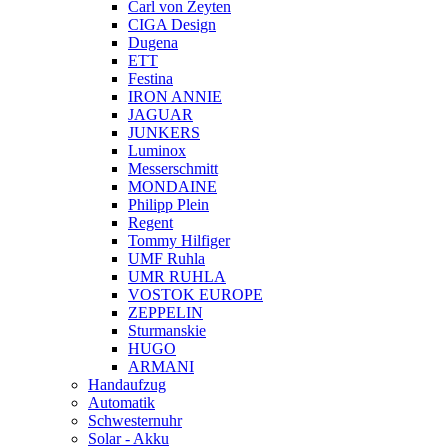
Carl von Zeyten
CIGA Design
Dugena
ETT
Festina
IRON ANNIE
JAGUAR
JUNKERS
Luminox
Messerschmitt
MONDAINE
Philipp Plein
Regent
Tommy Hilfiger
UMF Ruhla
UMR RUHLA
VOSTOK EUROPE
ZEPPELIN
Sturmanskie
HUGO
ARMANI
Handaufzug
Automatik
Schwesternuhr
Solar - Akku