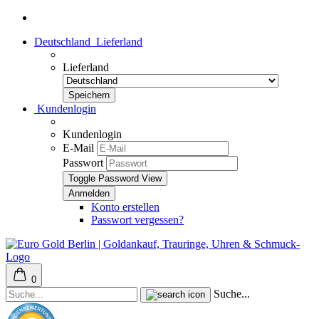
Deutschland
Lieferland
Lieferland
Kundenlogin
Kundenlogin
E-Mail
Passwort
Toggle Password View
Konto erstellen
Passwort vergessen?
0
Suche...