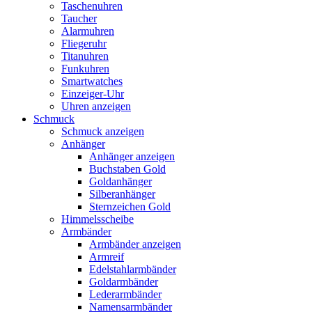
Taschenuhren
Taucher
Alarmuhren
Fliegeruhr
Titanuhren
Funkuhren
Smartwatches
Einzeiger-Uhr
Uhren anzeigen
Schmuck
Schmuck anzeigen
Anhänger
Anhänger anzeigen
Buchstaben Gold
Goldanhänger
Silberanhänger
Sternzeichen Gold
Himmelsscheibe
Armbänder
Armbänder anzeigen
Armreif
Edelstahlarmbänder
Goldarmbänder
Lederarmbänder
Namensarmbänder