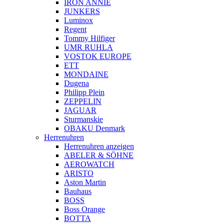
IRON ANNIE
JUNKERS
Luminox
Regent
Tommy Hilfiger
UMR RUHLA
VOSTOK EUROPE
ETT
MONDAINE
Dugena
Philipp Plein
ZEPPELIN
JAGUAR
Sturmanskie
OBAKU Denmark
Herrenuhren
Herrenuhren anzeigen
ABELER & SÖHNE
AEROWATCH
ARISTO
Aston Martin
Bauhaus
BOSS
Boss Orange
BOTTA