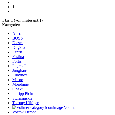
1
1
bis
1
(von insgesamt
1
)
Kategorien
Armani
BOSS
Diesel
Dugena
Esprit
Festina
Fortis
Ingersoll
Junghans
Luminox
Mabro
Mondaine
Obaku
Philipp Plein
Sturmanskie
Tommy Hilfiger
Vollmer
Vostok Europe