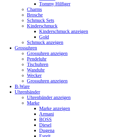
Tommy Hilfiger
Charms
Brosche
Schmuck Sets
Kinderschmuck
Kinderschmuck anzeigen
Gold
Schmuck anzeigen
Grossuhren
Grossuhren anzeigen
Pendeluhr
Tischuhren
Wanduhr
Wecker
Grossuhren anzeigen
B-Ware
Uhrenbänder
Uhrenbänder anzeigen
Marke
Marke anzeigen
Armani
BOSS
Diesel
Dugena
Esprit