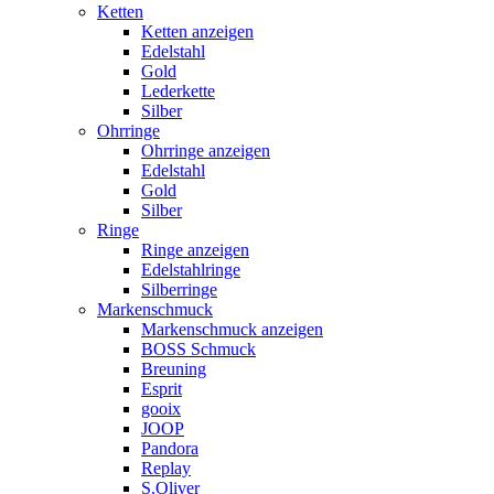
Ketten
Ketten anzeigen
Edelstahl
Gold
Lederkette
Silber
Ohrringe
Ohrringe anzeigen
Edelstahl
Gold
Silber
Ringe
Ringe anzeigen
Edelstahlringe
Silberringe
Markenschmuck
Markenschmuck anzeigen
BOSS Schmuck
Breuning
Esprit
gooix
JOOP
Pandora
Replay
S.Oliver