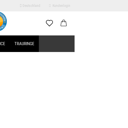
Deutschland
Kundenlogin
il
ICE
TRAURINGE
swort
erstellen
ort vergessen?