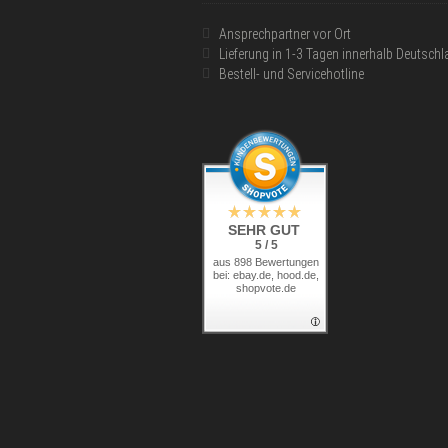
Ansprechpartner vor Ort
Lieferung in 1-3 Tagen innerhalb Deutsch
Bestell- und Servicehotline
SEHR GUT
5 / 5
aus 898 Bewertungen
bei: ebay.de, hood.de,
shopvote.de