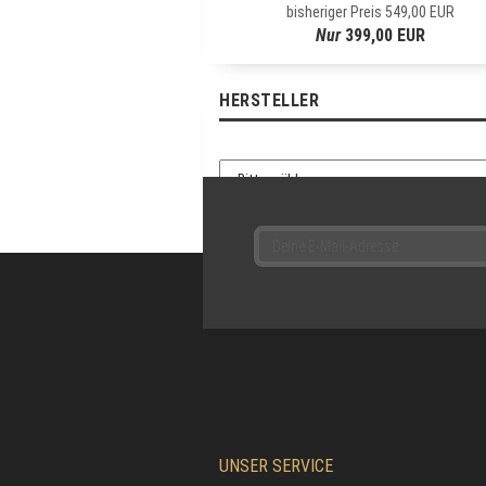
bisheriger Preis 549,00 EUR
R
Nur
399,00 EUR
-
A
N
HERSTELLER
M
E
L
D
U
N
G
UNSER SERVICE