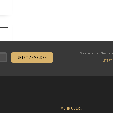
Sie können den Newslette
JETZT
MEHR ÜBER...