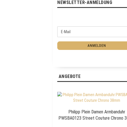
NEWSLETTER-ANMELDUNG
W
E
E
-
I
M
T
ANMELDEN
a
E
i
R
l
Z
U
R
ANGEBOTE
N
E
W
S
L
E
Philipp Plein Damen Armbanduhr
T
PWSBA0123 Street Couture Chrono 
T
E