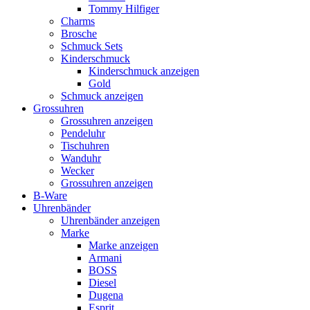
Tommy Hilfiger
Charms
Brosche
Schmuck Sets
Kinderschmuck
Kinderschmuck anzeigen
Gold
Schmuck anzeigen
Grossuhren
Grossuhren anzeigen
Pendeluhr
Tischuhren
Wanduhr
Wecker
Grossuhren anzeigen
B-Ware
Uhrenbänder
Uhrenbänder anzeigen
Marke
Marke anzeigen
Armani
BOSS
Diesel
Dugena
Esprit