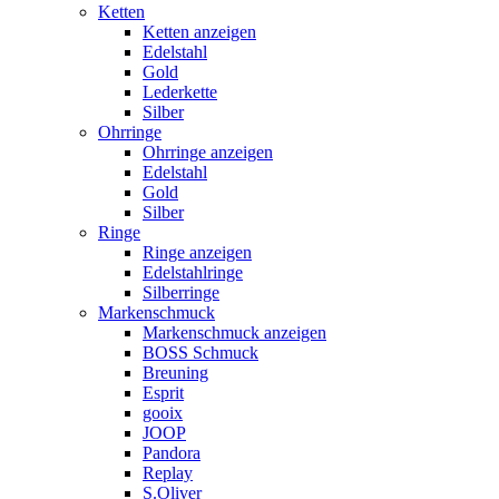
Ketten
Ketten anzeigen
Edelstahl
Gold
Lederkette
Silber
Ohrringe
Ohrringe anzeigen
Edelstahl
Gold
Silber
Ringe
Ringe anzeigen
Edelstahlringe
Silberringe
Markenschmuck
Markenschmuck anzeigen
BOSS Schmuck
Breuning
Esprit
gooix
JOOP
Pandora
Replay
S.Oliver