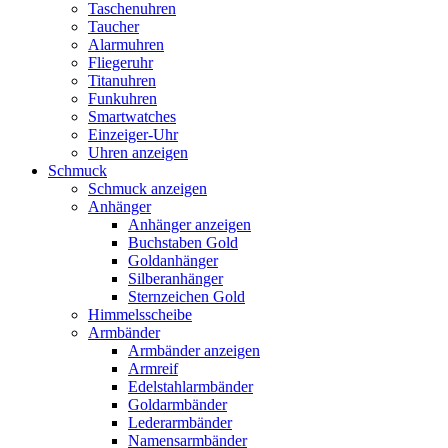
Taschenuhren
Taucher
Alarmuhren
Fliegeruhr
Titanuhren
Funkuhren
Smartwatches
Einzeiger-Uhr
Uhren anzeigen
Schmuck
Schmuck anzeigen
Anhänger
Anhänger anzeigen
Buchstaben Gold
Goldanhänger
Silberanhänger
Sternzeichen Gold
Himmelsscheibe
Armbänder
Armbänder anzeigen
Armreif
Edelstahlarmbänder
Goldarmbänder
Lederarmbänder
Namensarmbänder