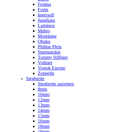
Festina
Fortis
Ingersoll
Junghans
Luminox
Mabro
Mondaine
Obaku
Philipp Plein
Sturmanskie
Tommy Hilfiger
Vollmer
Vostok Europe
Zeppelin
Stegbreite
Stegbreite anzeigen
8mm
10mm
12mm
13mm
14mm
15mm
16mm
18mm
19mm