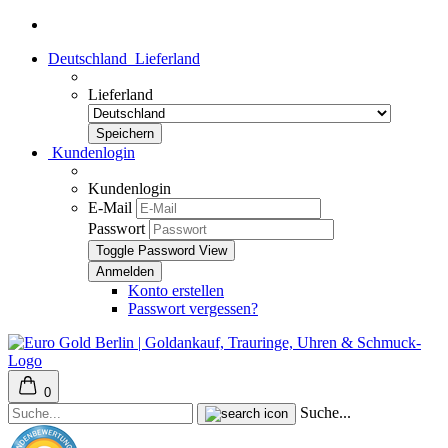
Deutschland
Lieferland
Lieferland
Kundenlogin
Kundenlogin
E-Mail
Passwort
Toggle Password View
Konto erstellen
Passwort vergessen?
0
Suche...