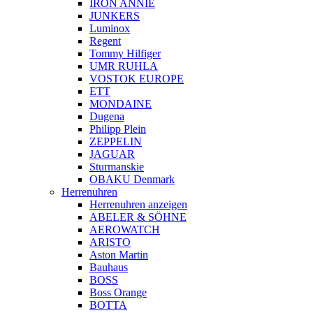
IRON ANNIE
JUNKERS
Luminox
Regent
Tommy Hilfiger
UMR RUHLA
VOSTOK EUROPE
ETT
MONDAINE
Dugena
Philipp Plein
ZEPPELIN
JAGUAR
Sturmanskie
OBAKU Denmark
Herrenuhren
Herrenuhren anzeigen
ABELER & SÖHNE
AEROWATCH
ARISTO
Aston Martin
Bauhaus
BOSS
Boss Orange
BOTTA