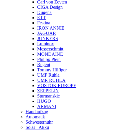
Carl von Zeyten
CIGA Design
Dugena
ETT
Festina
IRON ANNIE
JAGUAR
JUNKERS
Luminox
Messerschmitt
MONDAINE
Philipp Plein
Regent
Tommy Hilfiger
UMF Ruhla
UMR RUHLA
VOSTOK EUROPE
ZEPPELIN
Sturmanskie
HUGO
ARMANI
Handaufzug
Automatik
Schwesternuhr
Solar - Akku