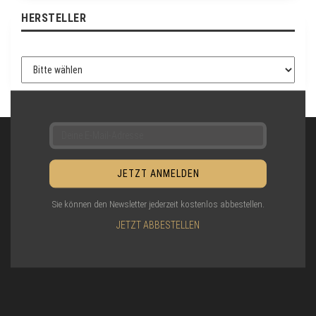
A
HERSTELLER
N
M
E
L
D
U
N
G
Sie können den Newsletter jederzeit kostenlos abbestellen.
JETZT ABBESTELLEN