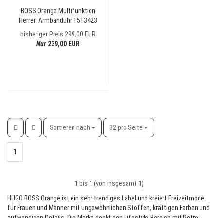
BOSS Orange Multifunktion
Herren Armbanduhr 1513423
Reykjavik, Kompass-Skala
bisheriger Preis 299,00 EUR
Nur
239,00 EUR
Sortieren nach
pro Seite
Sortieren nach
32 pro Seite
1
1
bis
1
(von insgesamt
1
)
HUGO BOSS Orange ist ein sehr trendiges Label und kreiert Freizeitmode
für Frauen und Männer mit ungewöhnlichen Stoffen, kräftigen Farben und
aufwendigen Details. Die Marke deckt den Lifestyle-Bereich mit Retro-