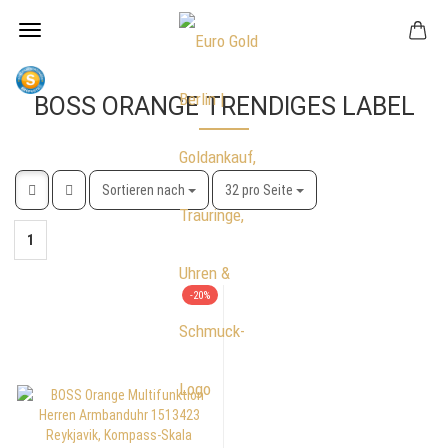
BOSS ORANGE TRENDIGES LABEL
Sortieren nach
pro Seite
Sortieren nach
32 pro Seite
1
-20%