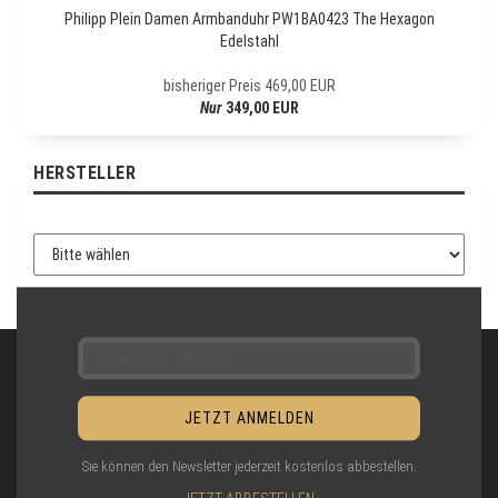
E
Philipp Plein Damen Armbanduhr PW1BA0423 The Hexagon
T
Edelstahl
T
E
bisheriger Preis 469,00 EUR
R
Nur
349,00 EUR
-
A
N
HERSTELLER
M
E
L
D
U
N
G
Sie können den Newsletter jederzeit kostenlos abbestellen.