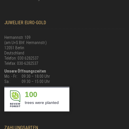
JUWELIER EURO-GOLD
Hermannstr. 109
(am U+S Bhf. Hermannstr.)
12051 Berlin
Deutschland
Telefon: 030 6282537
Telefax: 030-6282537
Unsere Öffnungszeiten
Mo. - Fr.:
09:30 – 18:00 Uhr
Sa.:
09:30 – 15:00 Uhr
100
trees were planted
ZAHLUNGSARTEN