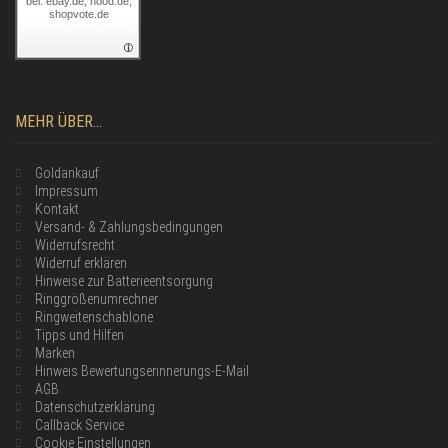
bei: ebay.de, hood.de,
shopvote.de
MEHR ÜBER...
Goldankauf
Impressum
Kontakt
Versand- & Zahlungsbedingungen
Widerrufsrecht
Widerruf erklären
Hinweise zur Batterieentsorgung
Ringgrößenumrechner
Ringweitenschablone
Tipps und Hilfen
Marken
Hinweis Bewertungserinnerungs-E-Mail
AGB
Datenschutzerklärung
Callback Service
Cookie Einstellungen