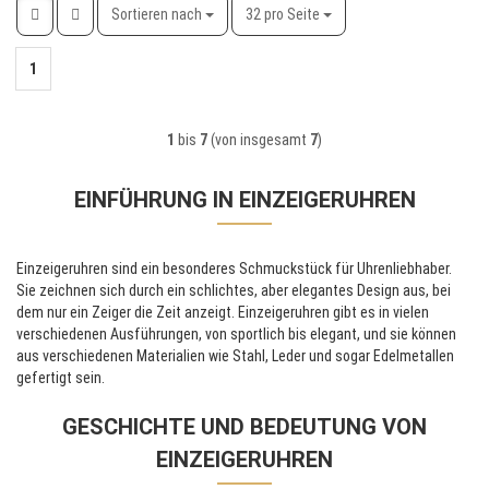
Sortieren nach
pro Seite
Sortieren nach
32 pro Seite
1
1
bis
7
(von insgesamt
7
)
EINFÜHRUNG IN EINZEIGERUHREN
Einzeigeruhren sind ein besonderes Schmuckstück für Uhrenliebhaber.
Sie zeichnen sich durch ein schlichtes, aber elegantes Design aus, bei
dem nur ein Zeiger die Zeit anzeigt. Einzeigeruhren gibt es in vielen
verschiedenen Ausführungen, von sportlich bis elegant, und sie können
aus verschiedenen Materialien wie Stahl, Leder und sogar Edelmetallen
gefertigt sein.
GESCHICHTE UND BEDEUTUNG VON
EINZEIGERUHREN