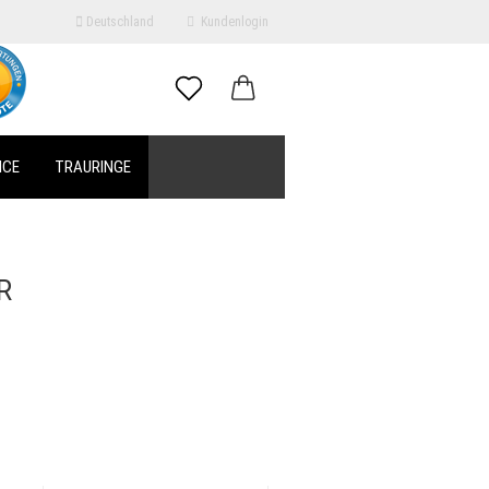
Deutschland
Kundenlogin
il
ICE
TRAURINGE
swort
R
erstellen
ort vergessen?