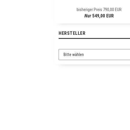
R
bisheriger Preis 790,00 EUR
-
Nur
549,00 EUR
A
N
M
HERSTELLER
E
L
D
U
N
G