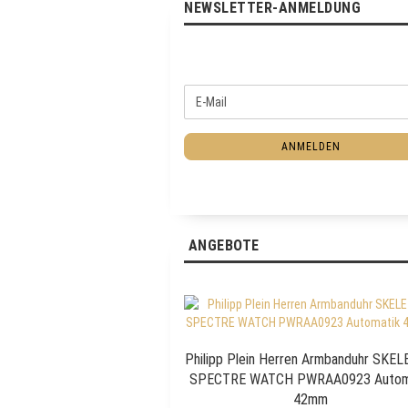
NEWSLETTER-ANMELDUNG
W
E
E
-
I
M
T
ANMELDEN
a
E
i
R
l
Z
U
R
ANGEBOTE
N
E
W
S
L
E
Philipp Plein Herren Armbanduhr SKE
T
SPECTRE WATCH PWRAA0923 Autom
T
42mm
E