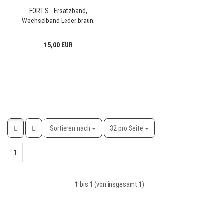
FORTIS - Ersatzband,
Wechselband Leder braun,
Stegbreite 13mm
15,00 EUR
Sortieren nach
pro Seite
Sortieren nach
32 pro Seite
1
1
bis
1
(von insgesamt
1
)