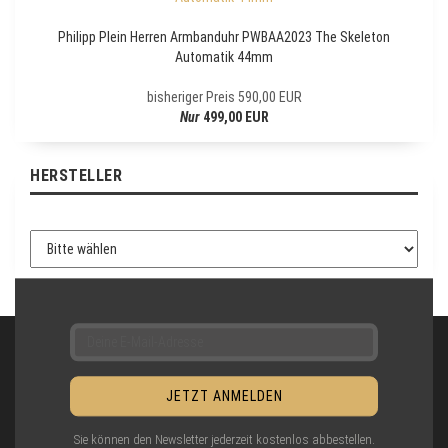
L
E
Philipp Plein Herren Armbanduhr PWBAA2023 The Skeleton
T
Automatik 44mm
T
E
bisheriger Preis 590,00 EUR
R
Nur
499,00 EUR
-
A
N
HERSTELLER
M
E
L
D
U
N
G
Sie können den Newsletter jederzeit kostenlos abbestellen.