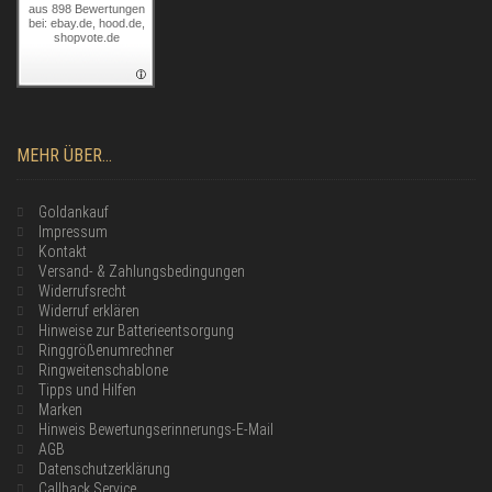
aus 898 Bewertungen
bei: ebay.de, hood.de,
shopvote.de
MEHR ÜBER...
Goldankauf
Impressum
Kontakt
Versand- & Zahlungsbedingungen
Widerrufsrecht
Widerruf erklären
Hinweise zur Batterieentsorgung
Ringgrößenumrechner
Ringweitenschablone
Tipps und Hilfen
Marken
Hinweis Bewertungserinnerungs-E-Mail
AGB
Datenschutzerklärung
Callback Service