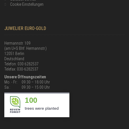
Cookie Einstellungen
JUWELIER EURO-GOLD
Hermannstr. 109
(am U+S Bhf. Hermannstr.)
12051 Berlin
Deutschland
Telefon: 030 6282537
Telefax: 030-6282537
Unsere Öffnungszeiten
Mo. - Fr.:
09:30 – 18:00 Uhr
Sa.:
09:30 – 15:00 Uhr
100
trees were planted