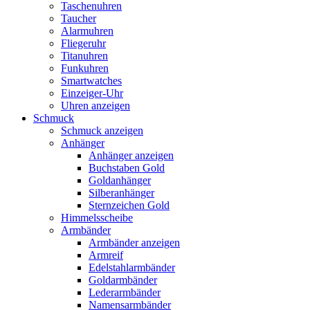
Taschenuhren
Taucher
Alarmuhren
Fliegeruhr
Titanuhren
Funkuhren
Smartwatches
Einzeiger-Uhr
Uhren anzeigen
Schmuck
Schmuck anzeigen
Anhänger
Anhänger anzeigen
Buchstaben Gold
Goldanhänger
Silberanhänger
Sternzeichen Gold
Himmelsscheibe
Armbänder
Armbänder anzeigen
Armreif
Edelstahlarmbänder
Goldarmbänder
Lederarmbänder
Namensarmbänder