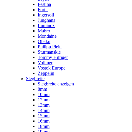
Festina
Fortis
Ingersoll
Junghans
Luminox
Mabro
Mondaine
Obaku
Philipp Plein
Sturmanskie
Tommy Hilfiger
Vollmer
Vostok Europe
Zeppelin
Stegbreite
Stegbreite anzeigen
8mm
10mm
12mm
13mm
14mm
15mm
16mm
18mm
19mm