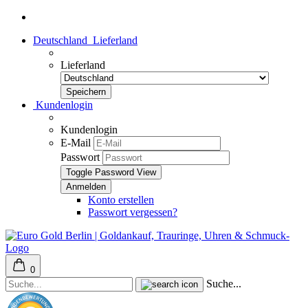
Deutschland
Lieferland
Lieferland
Kundenlogin
Kundenlogin
E-Mail
Passwort
Toggle Password View
Konto erstellen
Passwort vergessen?
0
Suche...