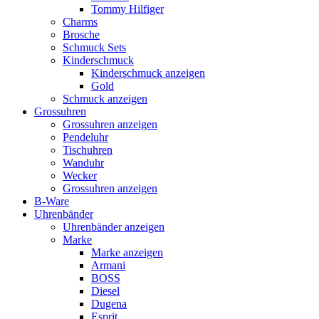
Tommy Hilfiger
Charms
Brosche
Schmuck Sets
Kinderschmuck
Kinderschmuck anzeigen
Gold
Schmuck anzeigen
Grossuhren
Grossuhren anzeigen
Pendeluhr
Tischuhren
Wanduhr
Wecker
Grossuhren anzeigen
B-Ware
Uhrenbänder
Uhrenbänder anzeigen
Marke
Marke anzeigen
Armani
BOSS
Diesel
Dugena
Esprit