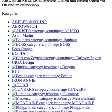
Auswahl an ABELER & SÖHNE Damen und Herren Uhren vor
Ort und im online-shop.
Kategorien
ABELER & SÖHNE
AEROWATCH
ARISTO
Aston Martin
Bauhaus
BOSS
Boss Orange
BOTTA
Carl von Zeyten
CIGA Design
Dugena
ETT
Festina
IRON ANNIE
JAGUAR
JUNKERS
Luminox
Messerschmitt
MONDAINE
Philipp Plein
Regent