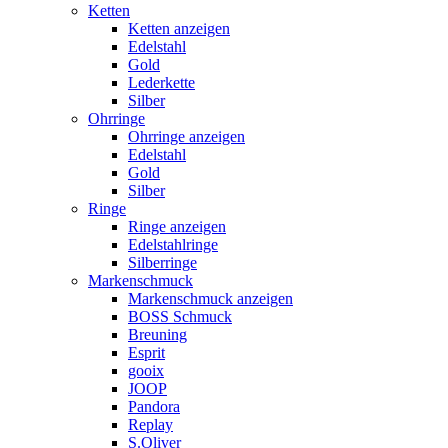
Ketten
Ketten anzeigen
Edelstahl
Gold
Lederkette
Silber
Ohrringe
Ohrringe anzeigen
Edelstahl
Gold
Silber
Ringe
Ringe anzeigen
Edelstahlringe
Silberringe
Markenschmuck
Markenschmuck anzeigen
BOSS Schmuck
Breuning
Esprit
gooix
JOOP
Pandora
Replay
S.Oliver