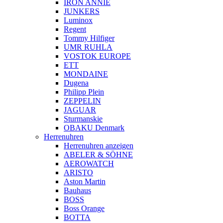
IRON ANNIE
JUNKERS
Luminox
Regent
Tommy Hilfiger
UMR RUHLA
VOSTOK EUROPE
ETT
MONDAINE
Dugena
Philipp Plein
ZEPPELIN
JAGUAR
Sturmanskie
OBAKU Denmark
Herrenuhren
Herrenuhren anzeigen
ABELER & SÖHNE
AEROWATCH
ARISTO
Aston Martin
Bauhaus
BOSS
Boss Orange
BOTTA