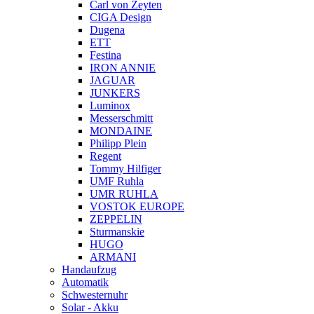
Carl von Zeyten
CIGA Design
Dugena
ETT
Festina
IRON ANNIE
JAGUAR
JUNKERS
Luminox
Messerschmitt
MONDAINE
Philipp Plein
Regent
Tommy Hilfiger
UMF Ruhla
UMR RUHLA
VOSTOK EUROPE
ZEPPELIN
Sturmanskie
HUGO
ARMANI
Handaufzug
Automatik
Schwesternuhr
Solar - Akku