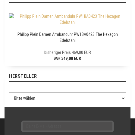
N
E
W
S
L
E
Philipp Plein Damen Armbanduhr PW1BA0423 The Hexagon
T
Edelstahl
T
E
bisheriger Preis 469,00 EUR
R
Nur
349,00 EUR
-
A
N
HERSTELLER
M
E
L
D
U
N
G