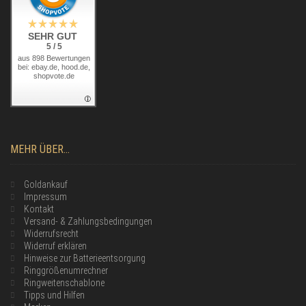
SEHR GUT
5 / 5
aus 898 Bewertungen
bei: ebay.de, hood.de,
shopvote.de
MEHR ÜBER...
Goldankauf
Impressum
Kontakt
Versand- & Zahlungsbedingungen
Widerrufsrecht
Widerruf erklären
Hinweise zur Batterieentsorgung
Ringgrößenumrechner
Ringweitenschablone
Tipps und Hilfen