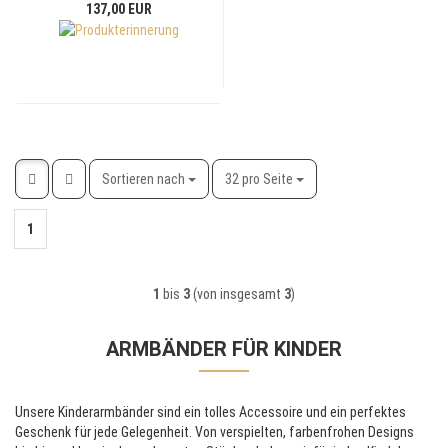
137,00 EUR
Sortieren nach
pro Seite
Sortieren nach
32 pro Seite
1
1
bis
3
(von insgesamt
3
)
ARMBÄNDER FÜR KINDER
Unsere Kinderarmbänder sind ein tolles Accessoire und ein perfektes
Geschenk für jede Gelegenheit. Von verspielten, farbenfrohen Designs