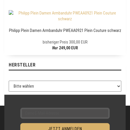
E
W
S
L
E
Philipp Plein Damen Armbanduhr PWEAA0921 Plein Couture schwarz
T
T
bisheriger Preis 300,00 EUR
E
Nur
249,00 EUR
R
-
A
HERSTELLER
N
M
E
L
D
U
N
G