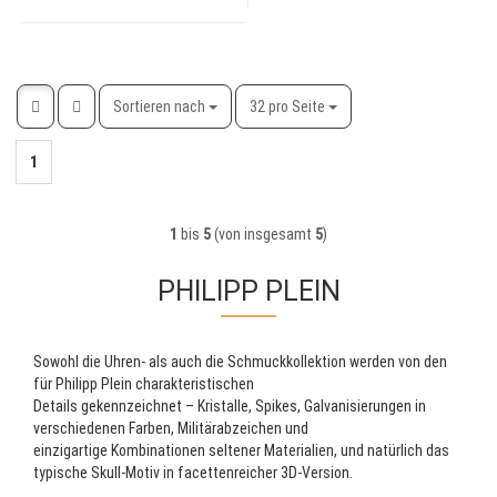
Sortieren nach
pro Seite
Sortieren nach
32 pro Seite
1
1
bis
5
(von insgesamt
5
)
PHILIPP PLEIN
Sowohl die Uhren- als auch die Schmuckkollektion werden von den
für Philipp Plein charakteristischen
Details gekennzeichnet – Kristalle, Spikes, Galvanisierungen in
verschiedenen Farben, Militärabzeichen und
einzigartige Kombinationen seltener Materialien, und natürlich das
typische Skull-Motiv in facettenreicher 3D-Version.