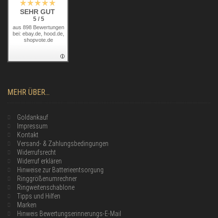
SEHR GUT
5 / 5
aus 898 Bewertungen
bei: ebay.de, hood.de,
shopvote.de
MEHR ÜBER...
Goldankauf
Impressum
Kontakt
Versand- & Zahlungsbedingungen
Widerrufsrecht
Widerruf erklären
Hinweise zur Batterieentsorgung
Ringgrößenumrechner
Ringweitenschablone
Tipps und Hilfen
Marken
Hinweis Bewertungserinnerungs-E-Mail