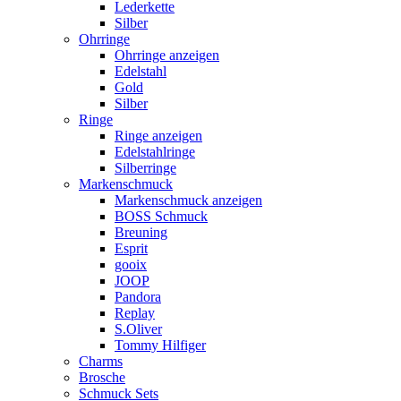
Lederkette
Silber
Ohrringe
Ohrringe anzeigen
Edelstahl
Gold
Silber
Ringe
Ringe anzeigen
Edelstahlringe
Silberringe
Markenschmuck
Markenschmuck anzeigen
BOSS Schmuck
Breuning
Esprit
gooix
JOOP
Pandora
Replay
S.Oliver
Tommy Hilfiger
Charms
Brosche
Schmuck Sets