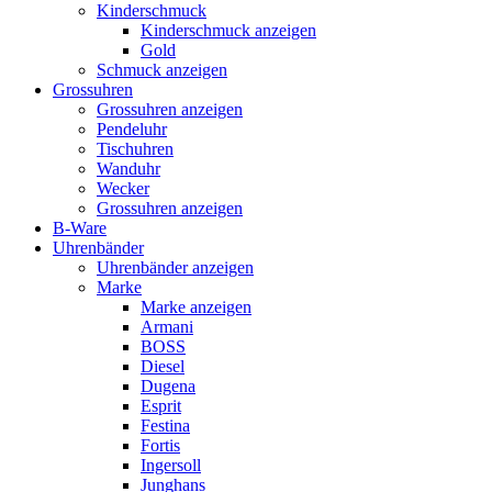
Kinderschmuck
Kinderschmuck anzeigen
Gold
Schmuck anzeigen
Grossuhren
Grossuhren anzeigen
Pendeluhr
Tischuhren
Wanduhr
Wecker
Grossuhren anzeigen
B-Ware
Uhrenbänder
Uhrenbänder anzeigen
Marke
Marke anzeigen
Armani
BOSS
Diesel
Dugena
Esprit
Festina
Fortis
Ingersoll
Junghans