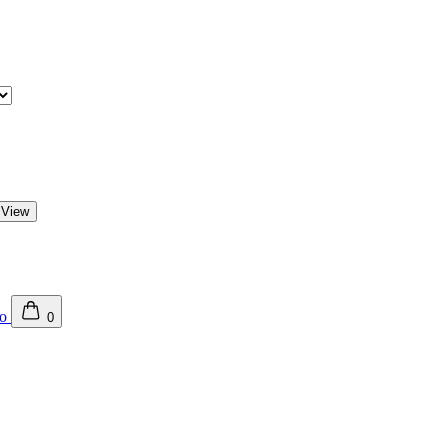
 View
0