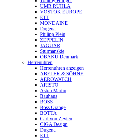
Tommy Hilfiger
UMR RUHLA
VOSTOK EUROPE
ETT
MONDAINE
Dugena
Philipp Plein
ZEPPELIN
JAGUAR
Sturmanskie
OBAKU Denmark
Herrenuhren
Herrenuhren anzeigen
ABELER & SÖHNE
AEROWATCH
ARISTO
Aston Martin
Bauhaus
BOSS
Boss Orange
BOTTA
Carl von Zeyten
CIGA Design
Dugena
ETT