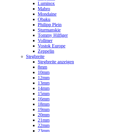
Luminox
Mabro
Mondaine
Obaku
Philipp Plein
Sturmanskie
Tommy Hilfiger
Vollmer
Vostok Europe
Zeppelin
Stegbreite
Stegbreite anzeigen
8mm
10mm
12mm
13mm
14mm
15mm
16mm
18mm
19mm
20mm
21mm
22mm
23mm