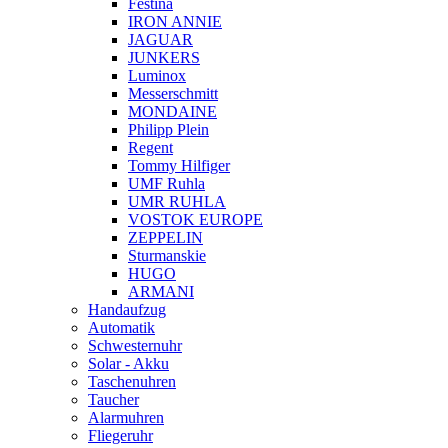
Festina
IRON ANNIE
JAGUAR
JUNKERS
Luminox
Messerschmitt
MONDAINE
Philipp Plein
Regent
Tommy Hilfiger
UMF Ruhla
UMR RUHLA
VOSTOK EUROPE
ZEPPELIN
Sturmanskie
HUGO
ARMANI
Handaufzug
Automatik
Schwesternuhr
Solar - Akku
Taschenuhren
Taucher
Alarmuhren
Fliegeruhr