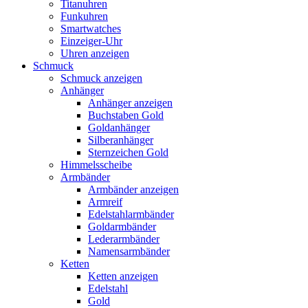
Titanuhren
Funkuhren
Smartwatches
Einzeiger-Uhr
Uhren anzeigen
Schmuck
Schmuck anzeigen
Anhänger
Anhänger anzeigen
Buchstaben Gold
Goldanhänger
Silberanhänger
Sternzeichen Gold
Himmelsscheibe
Armbänder
Armbänder anzeigen
Armreif
Edelstahlarmbänder
Goldarmbänder
Lederarmbänder
Namensarmbänder
Ketten
Ketten anzeigen
Edelstahl
Gold