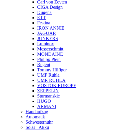
Carl von Zeyten
CIGA Design
Dugena
ETT
Festina
IRON ANNIE
JAGUAR
JUNKERS
Luminox
Messerschmitt
MONDAINE
Philipp Plein
Regent
Tommy Hilfiger
UMF Ruhla
UMR RUHLA
VOSTOK EUROPE
ZEPPELIN
Sturmanskie
HUGO
ARMANI
Handaufzug
Automatik
Schwesternuhr
Solar - Akku