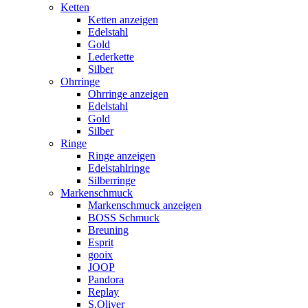
Ketten
Ketten anzeigen
Edelstahl
Gold
Lederkette
Silber
Ohrringe
Ohrringe anzeigen
Edelstahl
Gold
Silber
Ringe
Ringe anzeigen
Edelstahlringe
Silberringe
Markenschmuck
Markenschmuck anzeigen
BOSS Schmuck
Breuning
Esprit
gooix
JOOP
Pandora
Replay
S.Oliver