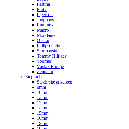
Festina
Fortis
Ingersoll
Junghans
Luminox
Mabro
Mondaine
Obaku
Philipp Plein
Sturmanskie
Tommy Hilfiger
Vollmer
Vostok Europe
Zeppelin
Stegbreite
Stegbreite anzeigen
8mm
10mm
12mm
13mm
14mm
15mm
16mm
18mm
19mm