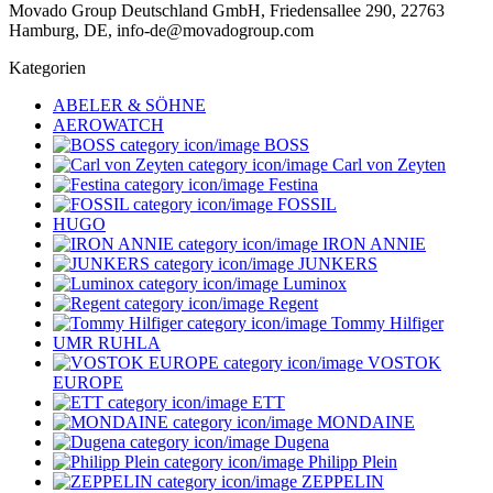
Movado Group Deutschland GmbH, Friedensallee 290, 22763
Hamburg, DE, info-de@movadogroup.com
Kategorien
ABELER & SÖHNE
AEROWATCH
BOSS
Carl von Zeyten
Festina
FOSSIL
HUGO
IRON ANNIE
JUNKERS
Luminox
Regent
Tommy Hilfiger
UMR RUHLA
VOSTOK
EUROPE
ETT
MONDAINE
Dugena
Philipp Plein
ZEPPELIN