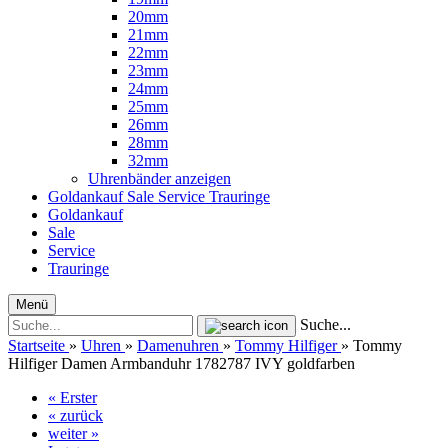
20mm
21mm
22mm
23mm
24mm
25mm
26mm
28mm
32mm
Uhrenbänder anzeigen
Goldankauf
Sale
Service
Trauringe
Goldankauf
Sale
Service
Trauringe
Menü
Suche...
Startseite
»
Uhren
»
Damenuhren
»
Tommy Hilfiger
»
Tommy
Hilfiger Damen Armbanduhr 1782787 IVY goldfarben
« Erster
« zurück
weiter »