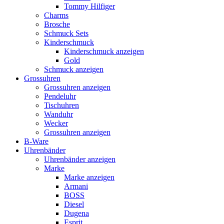
Tommy Hilfiger
Charms
Brosche
Schmuck Sets
Kinderschmuck
Kinderschmuck anzeigen
Gold
Schmuck anzeigen
Grossuhren
Grossuhren anzeigen
Pendeluhr
Tischuhren
Wanduhr
Wecker
Grossuhren anzeigen
B-Ware
Uhrenbänder
Uhrenbänder anzeigen
Marke
Marke anzeigen
Armani
BOSS
Diesel
Dugena
Esprit