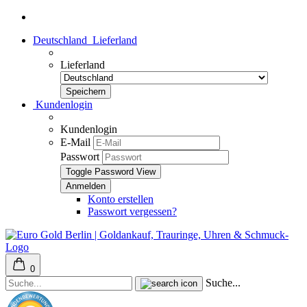
Deutschland
Lieferland
Lieferland
Kundenlogin
Kundenlogin
E-Mail
Passwort
Toggle Password View
Konto erstellen
Passwort vergessen?
0
Suche...