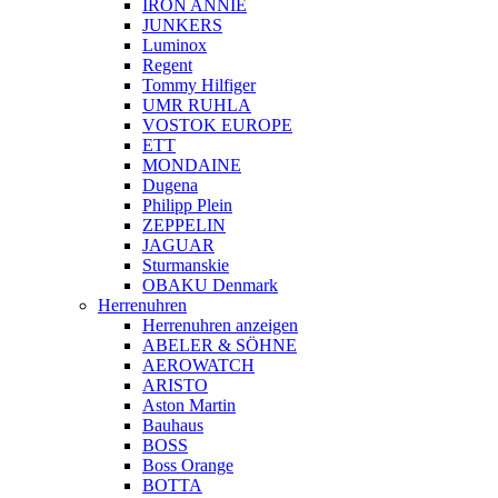
IRON ANNIE
JUNKERS
Luminox
Regent
Tommy Hilfiger
UMR RUHLA
VOSTOK EUROPE
ETT
MONDAINE
Dugena
Philipp Plein
ZEPPELIN
JAGUAR
Sturmanskie
OBAKU Denmark
Herrenuhren
Herrenuhren anzeigen
ABELER & SÖHNE
AEROWATCH
ARISTO
Aston Martin
Bauhaus
BOSS
Boss Orange
BOTTA