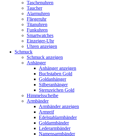
Taschenuhren
Taucher
Alarmuhren
Fliegeruhr
Titanuhren
Funkuhren
Smartwatches
Einzeiger-Uhr
Uhren anzeigen
Schmuck
Schmuck anzeigen
Anhänger
Anhänger anzeigen
Buchstaben Gold
Goldanhänger
Silberanhänger
Sternzeichen Gold
Himmelsscheibe
Armbänder
Armbänder anzeigen
Armreif
Edelstahlarmbänder
Goldarmbänder
Lederarmbänder
Namensarmbänder