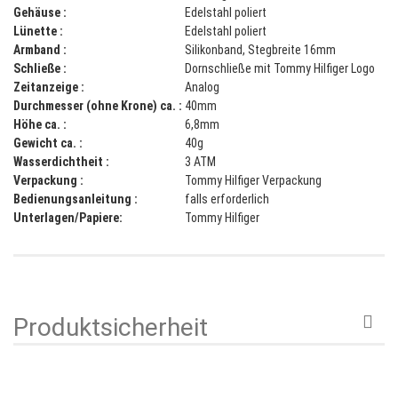
Gehäuse :
Edelstahl poliert
Lünette :
Edelstahl poliert
Armband :
Silikonband,
Stegbreite 16mm
Schließe :
Dornschließe mit Tommy Hilfiger Logo
Zeitanzeige :
Analog
Durchmesser (ohne Krone) ca. :
40mm
Höhe ca. :
6,8mm
Gewicht ca. :
40g
Wasserdichtheit :
3 ATM
Verpackung :
Tommy Hilfiger
Verpackung
Bedienungsanleitung :
falls erforderlich
Unterlagen/Papiere:
Tommy Hilfiger
Produktsicherheit