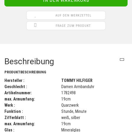
k
p
r
AUF DEN MERKZETTEL
e
i
FRAGE ZUM PRODUKT
s
Beschreibung
PRODUKTBESCHREIBUNG
Hersteller :
TOMMY HILFIGER
Geschlecht :
Damen Armbanduhr
Artikelnummer:
1782498
max. Armumfang:
19cm
Werk :
Quarzwerk
Funktion :
Stunde, Minute
Zifferblatt :
weiß, silber
max. Armumfang:
19cm
Glas :
Mineralglas