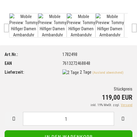
Art.Nr.:
1782498
EAN
7613272468848
Lieferzeit:
2 Tage
(Ausland abweichend)
Stückpreis
119,00 EUR
inkl. 19% MwSt. zzgl.
Versand
S
t
ü
c