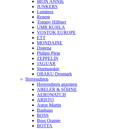
IRON ANNIE
JUNKERS
Luminox
Regent
Tommy Hilfiger
UMR RUHLA
VOSTOK EUROPE
ETT
MONDAINE
Dugena
Philipp Plein
ZEPPELIN
JAGUAR
Sturmanskie
OBAKU Denmark
Herrenuhren
Herrenuhren anzeigen
ABELER & SÖHNE
AEROWATCH
ARISTO
Aston Martin
Bauhaus
BOSS
Boss Orange
BOTTA