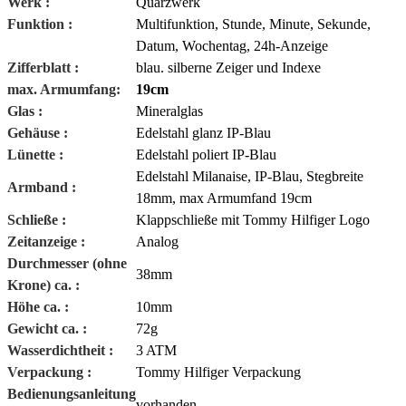
Werk :
Quarzwerk
Funktion :
Multifunktion, Stunde, Minute, Sekunde,
Datum, Wochentag, 24h-Anzeige
Zifferblatt :
blau. silberne Zeiger und Indexe
max. Armumfang:
19cm
Glas :
Mineralglas
Gehäuse :
Edelstahl glanz IP-Blau
Lünette :
Edelstahl poliert
IP-Blau
Edelstahl Milanaise,
IP-Blau
, Stegbreite
Armband :
18mm, max Armumfand 19cm
Schließe :
Klappschließe mit Tommy Hilfiger Logo
Zeitanzeige :
Analog
Durchmesser (ohne
38mm
Krone) ca. :
Höhe ca. :
10mm
Gewicht ca. :
72g
Wasserdichtheit :
3 ATM
Verpackung :
Tommy Hilfiger
Verpackung
Bedienungsanleitung
vorhanden