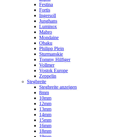
Festina
Fortis
Ingersoll
Junghans
Luminox
Mabro
Mondaine
Obaku
Philipp Plein
Sturmanskie
Tommy Hilfiger
Vollmer
Vostok Europe
Zeppelin
Stegbreite
Stegbreite anzeigen
8mm
10mm
12mm
13mm
14mm
15mm
16mm
18mm
19mm