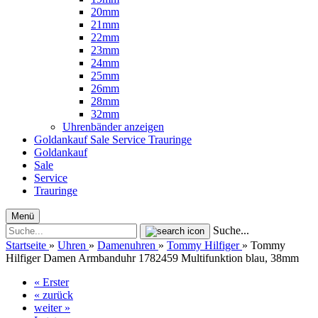
20mm
21mm
22mm
23mm
24mm
25mm
26mm
28mm
32mm
Uhrenbänder anzeigen
Goldankauf
Sale
Service
Trauringe
Goldankauf
Sale
Service
Trauringe
Menü
Suche...
Startseite
»
Uhren
»
Damenuhren
»
Tommy Hilfiger
»
Tommy
Hilfiger Damen Armbanduhr 1782459 Multifunktion blau, 38mm
« Erster
« zurück
weiter »