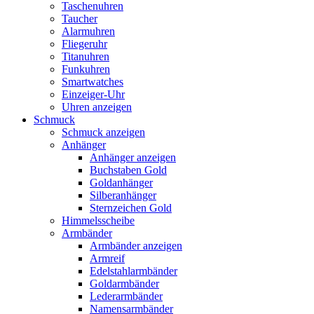
Taschenuhren
Taucher
Alarmuhren
Fliegeruhr
Titanuhren
Funkuhren
Smartwatches
Einzeiger-Uhr
Uhren anzeigen
Schmuck
Schmuck anzeigen
Anhänger
Anhänger anzeigen
Buchstaben Gold
Goldanhänger
Silberanhänger
Sternzeichen Gold
Himmelsscheibe
Armbänder
Armbänder anzeigen
Armreif
Edelstahlarmbänder
Goldarmbänder
Lederarmbänder
Namensarmbänder