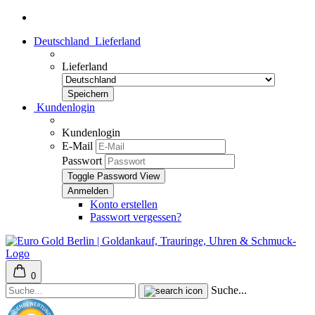
Deutschland
Lieferland
Lieferland
Kundenlogin
Kundenlogin
E-Mail
Passwort
Toggle Password View
Konto erstellen
Passwort vergessen?
0
Suche...