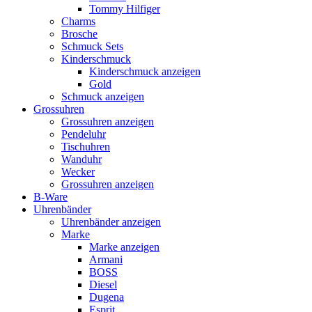
Tommy Hilfiger
Charms
Brosche
Schmuck Sets
Kinderschmuck
Kinderschmuck anzeigen
Gold
Schmuck anzeigen
Grossuhren
Grossuhren anzeigen
Pendeluhr
Tischuhren
Wanduhr
Wecker
Grossuhren anzeigen
B-Ware
Uhrenbänder
Uhrenbänder anzeigen
Marke
Marke anzeigen
Armani
BOSS
Diesel
Dugena
Esprit