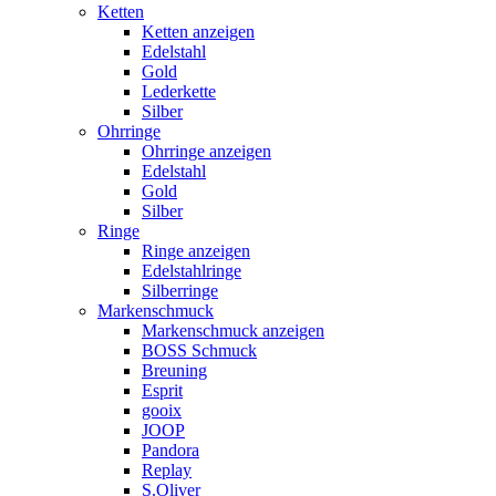
Ketten
Ketten anzeigen
Edelstahl
Gold
Lederkette
Silber
Ohrringe
Ohrringe anzeigen
Edelstahl
Gold
Silber
Ringe
Ringe anzeigen
Edelstahlringe
Silberringe
Markenschmuck
Markenschmuck anzeigen
BOSS Schmuck
Breuning
Esprit
gooix
JOOP
Pandora
Replay
S.Oliver