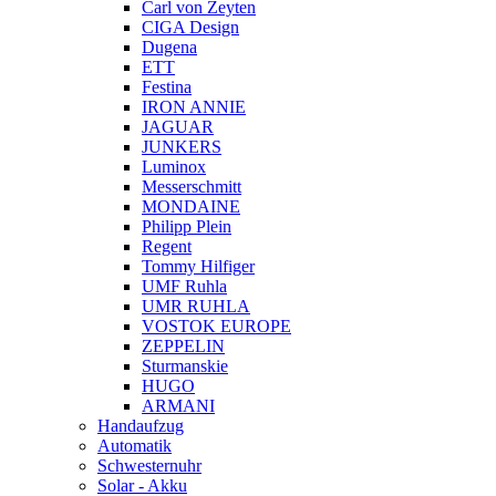
Carl von Zeyten
CIGA Design
Dugena
ETT
Festina
IRON ANNIE
JAGUAR
JUNKERS
Luminox
Messerschmitt
MONDAINE
Philipp Plein
Regent
Tommy Hilfiger
UMF Ruhla
UMR RUHLA
VOSTOK EUROPE
ZEPPELIN
Sturmanskie
HUGO
ARMANI
Handaufzug
Automatik
Schwesternuhr
Solar - Akku