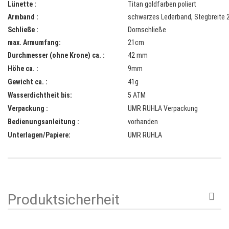
Lünette :
Titan goldfarben poliert
Armband :
schwarzes Lederband, Stegbreite
Schließe :
Dornschließe
max. Armumfang:
21cm
Durchmesser (ohne Krone) ca. :
42 mm
Höhe ca. :
9mm
Gewicht ca. :
41g
Wasserdichtheit bis:
5 ATM
Verpackung :
UMR RUHLA
Verpackung
Bedienungsanleitung :
vorhanden
Unterlagen/Papiere:
UMR RUHLA
Produktsicherheit