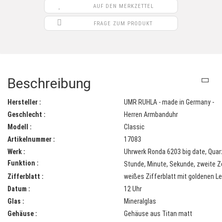
AUF DEN MERKZETTEL
FRAGE ZUM PRODUKT
Beschreibung
Hersteller :
UMR RUHLA - made in Germany -
Geschlecht :
Herren Armbanduhr
Modell :
Classic
Artikelnummer :
17083
Werk :
Uhrwerk Ronda 6203 big date, Qua
Funktion :
Stunde, Minute, Sekunde, zweite Z
Zifferblatt :
weißes Zifferblatt mit goldenen L
Datum :
12 Uhr
Glas :
Mineralglas
Gehäuse :
Gehäuse aus Titan matt