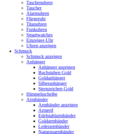
Taschenuhren
Taucher
Alarmuhren
Fliegeruhr
Titanuhren
Funkuhren
Smartwatches
Einzeiger-Uhr
Uhren anzeigen
Schmuck
Schmuck anzeigen
Anhänger
Anhänger anzeigen
Buchstaben Gold
Goldanhänger
Silberanhänger
Sternzeichen Gold
Himmelsscheibe
Armbänder
Armbänder anzeigen
Armreif
Edelstahlarmbänder
Goldarmbänder
Lederarmbänder
Namensarmbänder