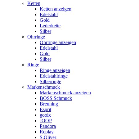
Ketten
Ketten anzeigen
Edelstahl
Gold
Lederkette
Silber
Ohrringe
Ohrringe anzeigen
Edelstahl
Gold
Silber
Ringe
Ringe anzeigen
Edelstahlringe
Silberringe
Markenschmuck
Markenschmuck anzeigen
BOSS Schmuck
Breuning
Esprit
gooix
JOOP
Pandora
Replay
S.Oliver