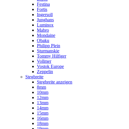
Festina
Fortis
Ingersoll
Junghans
Luminox
Mabro
Mondaine
Obaku
Philipp Plein
Sturmanskie
Tommy Hilfiger
Vollmer
Vostok Europe
Zeppelin
Stegbreite
Stegbreite anzeigen
8mm
10mm
12mm
13mm
14mm
15mm
16mm
18mm
19mm