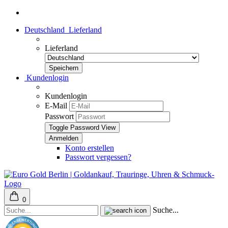
Deutschland
Lieferland
Lieferland
Kundenlogin
Kundenlogin
E-Mail
Passwort
Toggle Password View
Konto erstellen
Passwort vergessen?
0
Suche...