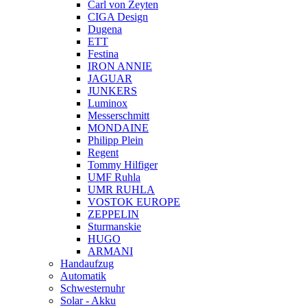
Carl von Zeyten
CIGA Design
Dugena
ETT
Festina
IRON ANNIE
JAGUAR
JUNKERS
Luminox
Messerschmitt
MONDAINE
Philipp Plein
Regent
Tommy Hilfiger
UMF Ruhla
UMR RUHLA
VOSTOK EUROPE
ZEPPELIN
Sturmanskie
HUGO
ARMANI
Handaufzug
Automatik
Schwesternuhr
Solar - Akku