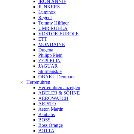
IRON ANNIE
JUNKERS
Luminox
Regent
Tommy Hilfiger
UMR RUHLA
VOSTOK EUROPE
ETT
MONDAINE
Dugena
Philipp Plein
ZEPPELIN
JAGUAR
Sturmanskie
OBAKU Denmark
Herrenuhren
Herrenuhren anzeigen
ABELER & SÖHNE
AEROWATCH
ARISTO
Aston Martin
Bauhaus
BOSS
Boss Orange
BOTTA