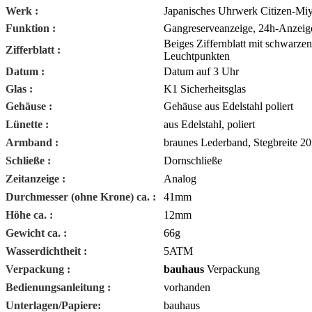
Werk :
Japanisches Uhrwerk Citizen-Miy
Funktion :
Gangreserveanzeige, 24h-Anzeig
Beiges Ziffernblatt mit schwarzen
Zifferblatt :
Leuchtpunkten
Datum :
Datum auf 3 Uhr
Glas :
K1 Sicherheitsglas
Gehäuse :
Gehäuse aus Edelstahl poliert
Lünette :
aus Edelstahl, poliert
Armband :
braunes Lederband, Stegbreite 
Schließe :
Dornschließe
Zeitanzeige :
Analog
Durchmesser (ohne Krone) ca. :
41mm
Höhe ca. :
12mm
Gewicht ca. :
66g
Wasserdichtheit :
5ATM
Verpackung :
bauhaus
Verpackung
Bedienungsanleitung :
vorhanden
Unterlagen/Papiere:
bauhaus