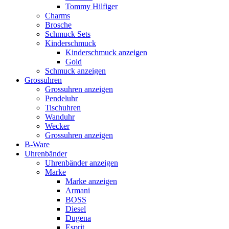
Tommy Hilfiger
Charms
Brosche
Schmuck Sets
Kinderschmuck
Kinderschmuck anzeigen
Gold
Schmuck anzeigen
Grossuhren
Grossuhren anzeigen
Pendeluhr
Tischuhren
Wanduhr
Wecker
Grossuhren anzeigen
B-Ware
Uhrenbänder
Uhrenbänder anzeigen
Marke
Marke anzeigen
Armani
BOSS
Diesel
Dugena
Esprit