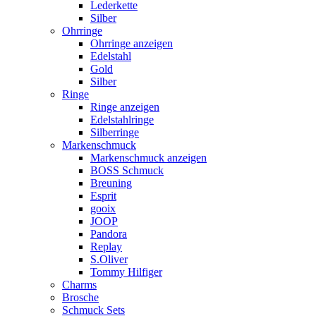
Lederkette
Silber
Ohrringe
Ohrringe anzeigen
Edelstahl
Gold
Silber
Ringe
Ringe anzeigen
Edelstahlringe
Silberringe
Markenschmuck
Markenschmuck anzeigen
BOSS Schmuck
Breuning
Esprit
gooix
JOOP
Pandora
Replay
S.Oliver
Tommy Hilfiger
Charms
Brosche
Schmuck Sets