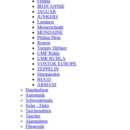
Festina
IRON ANNIE
JAGUAR
JUNKERS
Luminox
Messerschmitt
MONDAINE
Philipp Plein
Regent
Tommy Hilfiger
UMF Ruhla
UMR RUHLA
VOSTOK EUROPE
ZEPPELIN
Sturmanskie
HUGO
ARMANI
Handaufzug
Automatik
Schwesternuhr
Solar - Akku
Taschenuhren
Taucher
Alarmuhren
Fliegeruhr