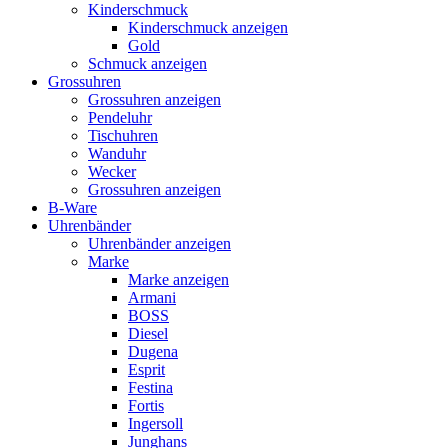
Kinderschmuck
Kinderschmuck anzeigen
Gold
Schmuck anzeigen
Grossuhren
Grossuhren anzeigen
Pendeluhr
Tischuhren
Wanduhr
Wecker
Grossuhren anzeigen
B-Ware
Uhrenbänder
Uhrenbänder anzeigen
Marke
Marke anzeigen
Armani
BOSS
Diesel
Dugena
Esprit
Festina
Fortis
Ingersoll
Junghans