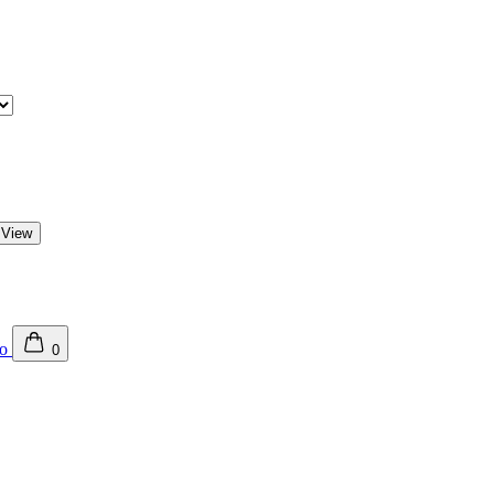
 View
0