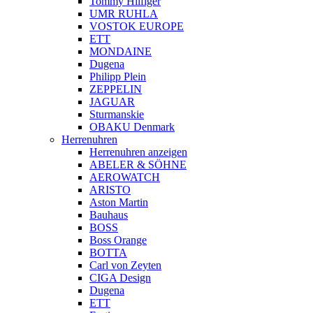
Tommy Hilfiger
UMR RUHLA
VOSTOK EUROPE
ETT
MONDAINE
Dugena
Philipp Plein
ZEPPELIN
JAGUAR
Sturmanskie
OBAKU Denmark
Herrenuhren
Herrenuhren anzeigen
ABELER & SÖHNE
AEROWATCH
ARISTO
Aston Martin
Bauhaus
BOSS
Boss Orange
BOTTA
Carl von Zeyten
CIGA Design
Dugena
ETT