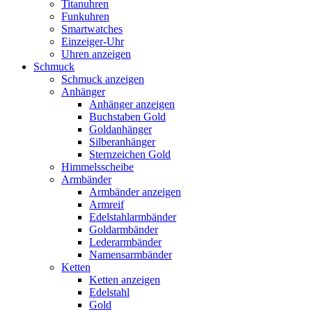
Titanuhren
Funkuhren
Smartwatches
Einzeiger-Uhr
Uhren anzeigen
Schmuck
Schmuck anzeigen
Anhänger
Anhänger anzeigen
Buchstaben Gold
Goldanhänger
Silberanhänger
Sternzeichen Gold
Himmelsscheibe
Armbänder
Armbänder anzeigen
Armreif
Edelstahlarmbänder
Goldarmbänder
Lederarmbänder
Namensarmbänder
Ketten
Ketten anzeigen
Edelstahl
Gold