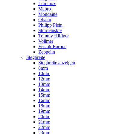
Luminox
Mabro
Mondaine
Obaku
Philipp Plein
Sturmanskie
Tommy Hilfiger
Vollmer
Vostok Europe
Zeppelin
Stegbreite
Stegbreite anzeigen
8mm
10mm
12mm
13mm
14mm
15mm
16mm
18mm
19mm
20mm
21mm
22mm
23mm