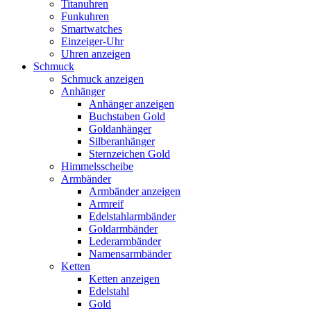
Titanuhren
Funkuhren
Smartwatches
Einzeiger-Uhr
Uhren anzeigen
Schmuck
Schmuck anzeigen
Anhänger
Anhänger anzeigen
Buchstaben Gold
Goldanhänger
Silberanhänger
Sternzeichen Gold
Himmelsscheibe
Armbänder
Armbänder anzeigen
Armreif
Edelstahlarmbänder
Goldarmbänder
Lederarmbänder
Namensarmbänder
Ketten
Ketten anzeigen
Edelstahl
Gold