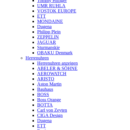
Tommy Hilfiger
UMR RUHLA
VOSTOK EUROPE
ETT
MONDAINE
Dugena
Philipp Plein
ZEPPELIN
JAGUAR
Sturmanskie
OBAKU Denmark
Herrenuhren
Herrenuhren anzeigen
ABELER & SÖHNE
AEROWATCH
ARISTO
Aston Martin
Bauhaus
BOSS
Boss Orange
BOTTA
Carl von Zeyten
CIGA Design
Dugena
ETT