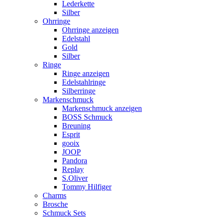
Lederkette
Silber
Ohrringe
Ohrringe anzeigen
Edelstahl
Gold
Silber
Ringe
Ringe anzeigen
Edelstahlringe
Silberringe
Markenschmuck
Markenschmuck anzeigen
BOSS Schmuck
Breuning
Esprit
gooix
JOOP
Pandora
Replay
S.Oliver
Tommy Hilfiger
Charms
Brosche
Schmuck Sets