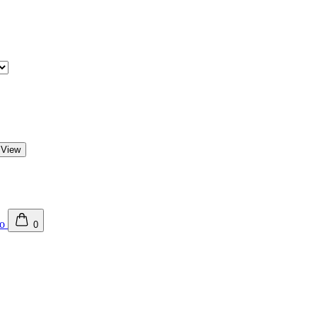
 View
0