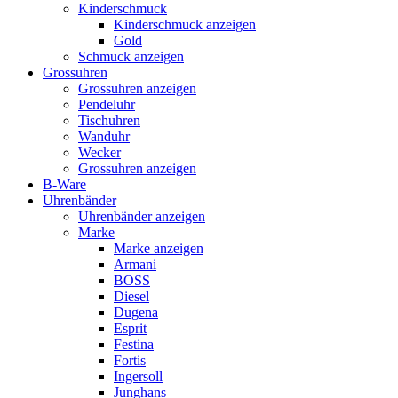
Kinderschmuck
Kinderschmuck anzeigen
Gold
Schmuck anzeigen
Grossuhren
Grossuhren anzeigen
Pendeluhr
Tischuhren
Wanduhr
Wecker
Grossuhren anzeigen
B-Ware
Uhrenbänder
Uhrenbänder anzeigen
Marke
Marke anzeigen
Armani
BOSS
Diesel
Dugena
Esprit
Festina
Fortis
Ingersoll
Junghans