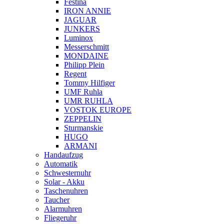
Festina
IRON ANNIE
JAGUAR
JUNKERS
Luminox
Messerschmitt
MONDAINE
Philipp Plein
Regent
Tommy Hilfiger
UMF Ruhla
UMR RUHLA
VOSTOK EUROPE
ZEPPELIN
Sturmanskie
HUGO
ARMANI
Handaufzug
Automatik
Schwesternuhr
Solar - Akku
Taschenuhren
Taucher
Alarmuhren
Fliegeruhr