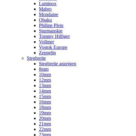
Luminox
Mabro
Mondaine
Obaku
Philipp Plein
Sturmanskie
Tommy Hilfiger
Vollmer
Vostok Europe
Zeppelin
Stegbreite
Stegbreite anzeigen
8mm
10mm
12mm
13mm
14mm
15mm
16mm
18mm
19mm
20mm
21mm
22mm
23mm