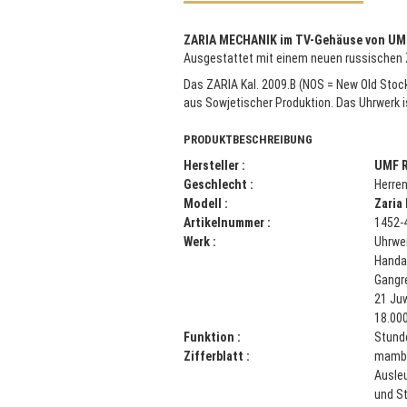
ZARIA MECHANIK im TV-Gehäuse von UM
Ausgestattet mit einem neuen russischen
Das ZARIA Kal. 2009.B (NOS = New Old Stock
aus Sowjetischer Produktion. Das Uhrwerk is
PRODUKTBESCHREIBUNG
Hersteller :
UMF R
Geschlecht :
Herre
Modell :
Zaria
Artikelnummer :
1452-
Werk :
Uhrwe
Handa
Gangr
21 Ju
18.00
Funktion :
Stund
Zifferblatt :
mamba
Ausleu
und St