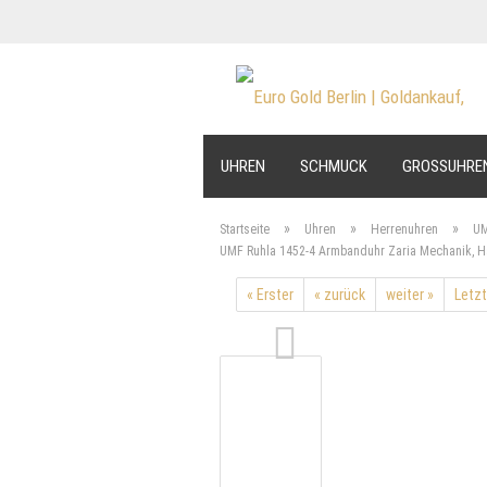
UHREN
SCHMUCK
GROSSUHRE
»
»
»
Startseite
Uhren
Herrenuhren
UM
UMF Ruhla 1452-4 Armbanduhr Zaria Mechanik, H
« Erster
« zurück
weiter »
Letzt