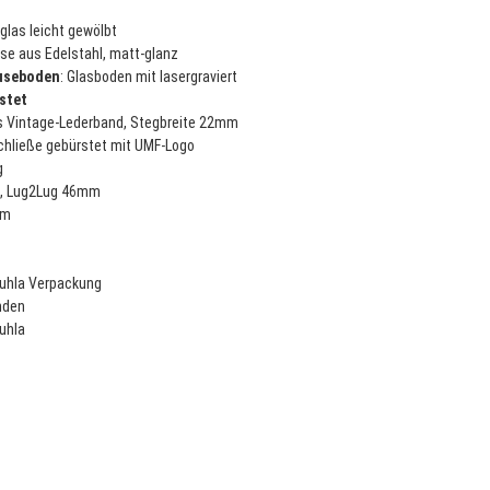
glas leicht gewölbt
se aus Edelstahl, matt-glanz
useboden
: Glasboden mit lasergraviert
stet
s Vintage-Lederband, Stegbreite 22mm
chließe gebürstet mit UMF-Logo
g
,
Lug2Lug 46mm
mm
uhla
Verpackung
nden
uhla