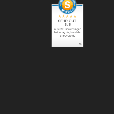
SEHR GUT
5 / 5
aus 898 Bewertungen
bei: ebay.de, hood.de,
shopvote.de