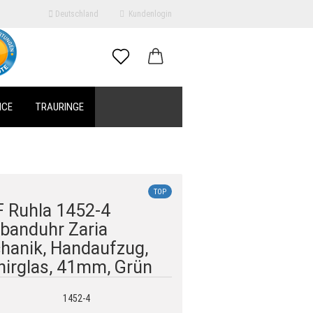
Deutschland
Kundenlogin
il
ICE
TRAURINGE
swort
TOP
 Ruhla 1452-4
erstellen
banduhr Zaria
ort vergessen?
hanik, Handaufzug,
hirglas, 41mm, Grün
1452-4