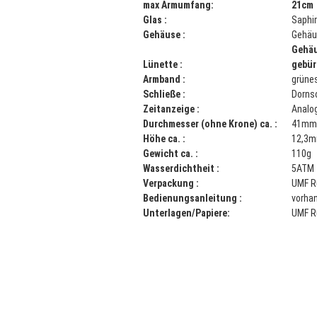
max Armumfang:
21cm
Glas :
Saphir
Gehäuse :
Gehäu
Gehä
Lünette :
gebür
Armband :
grüne
Schließe :
Dorns
Zeitanzeige :
Analo
Durchmesser (ohne Krone) ca. :
41mm
Höhe ca. :
12,3
Gewicht ca. :
110g
Wasserdichtheit :
5ATM
Verpackung :
UMF R
Bedienungsanleitung :
vorha
Unterlagen/Papiere:
UMF R