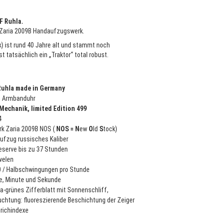
F Ruhla.
 Zaria 2009B Handaufzugswerk.
) ist rund 40 Jahre alt und stammt noch
t tatsächlich ein „Traktor“ total robust.
uhla made in Germany
n Armbanduhr
 Mechanik, limited Edition 499
4
rk
Zaria 2009B NOS (
NOS = N
ew
O
ld
S
tock)
ufzug russisches Kaliber
eserve bis zu 37 Stunden
welen
0 / Halbschwingungen pro Stunde
e, Minute und Sekunde
-grünes Zifferblatt mit Sonnenschliff,
chtung: fluoreszierende Beschichtung der Zeiger
richindexe