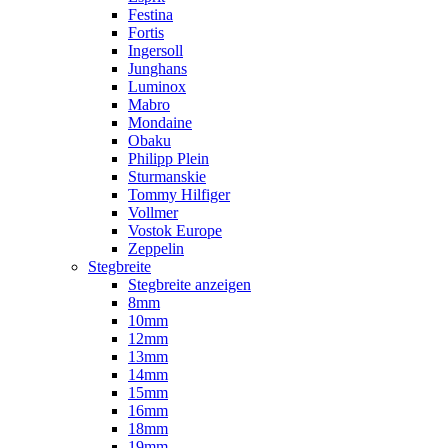
Festina
Fortis
Ingersoll
Junghans
Luminox
Mabro
Mondaine
Obaku
Philipp Plein
Sturmanskie
Tommy Hilfiger
Vollmer
Vostok Europe
Zeppelin
Stegbreite
Stegbreite anzeigen
8mm
10mm
12mm
13mm
14mm
15mm
16mm
18mm
19mm