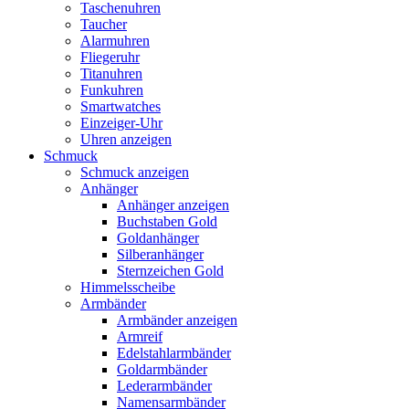
Taschenuhren
Taucher
Alarmuhren
Fliegeruhr
Titanuhren
Funkuhren
Smartwatches
Einzeiger-Uhr
Uhren anzeigen
Schmuck
Schmuck anzeigen
Anhänger
Anhänger anzeigen
Buchstaben Gold
Goldanhänger
Silberanhänger
Sternzeichen Gold
Himmelsscheibe
Armbänder
Armbänder anzeigen
Armreif
Edelstahlarmbänder
Goldarmbänder
Lederarmbänder
Namensarmbänder