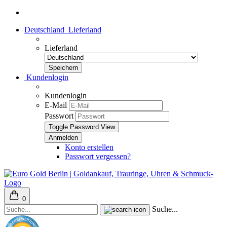
Deutschland
Lieferland
Lieferland
Kundenlogin
Kundenlogin
E-Mail
Passwort
Toggle Password View
Konto erstellen
Passwort vergessen?
0
Suche...