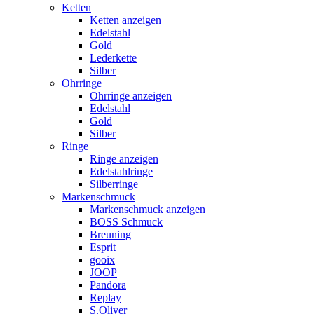
Ketten
Ketten anzeigen
Edelstahl
Gold
Lederkette
Silber
Ohrringe
Ohrringe anzeigen
Edelstahl
Gold
Silber
Ringe
Ringe anzeigen
Edelstahlringe
Silberringe
Markenschmuck
Markenschmuck anzeigen
BOSS Schmuck
Breuning
Esprit
gooix
JOOP
Pandora
Replay
S.Oliver