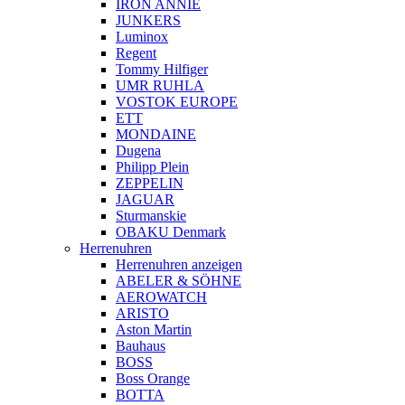
IRON ANNIE
JUNKERS
Luminox
Regent
Tommy Hilfiger
UMR RUHLA
VOSTOK EUROPE
ETT
MONDAINE
Dugena
Philipp Plein
ZEPPELIN
JAGUAR
Sturmanskie
OBAKU Denmark
Herrenuhren
Herrenuhren anzeigen
ABELER & SÖHNE
AEROWATCH
ARISTO
Aston Martin
Bauhaus
BOSS
Boss Orange
BOTTA