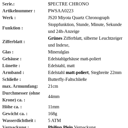
Serie.:
$PECTRE CHRONO
Artikelnummer :
PWSAA0223
Werk :
JS20 Miyota Quartz Chronograph
Stoppfunktion, Stunde, Minute, Sekunde
Funktion :
und 24h-Anzeige
Grünes
Zifferblatt, silberne Leuchtzeiger
Zifferblatt :
und Indexe,
Glas :
Mineralglas
Gehäuse :
Edelstahlgehäuse matt-poliert
Lünette :
Edelstahl
, matt
Armband :
Edelstahl
matt-poliert
, Stegbreite 22mm
Schließe :
Butterfly-Faltschließe
max. Armumfang:
21cm
Durchmesser (ohne
44mm
Krone) ca. :
Höhe ca. :
11mm
Gewicht ca. :
168g
Wasserdichtheit :
5 ATM
Verpackung :
Philipp Plein
Verpackung