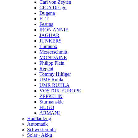
Carl von Zeyten
CIGA Design
Dugena
ETT
Festina
IRON ANNIE
JAGUAR
JUNKERS
Luminox
Messerschmitt
MONDAINE
Philipp Plein
Regent
Tommy Hilfiger
UMF Ruhla
UMR RUHLA
VOSTOK EUROPE
ZEPPELIN
Sturmanskie
HUGO
ARMANI
Handaufzug
Automatik
Schwesternuhr
Solar - Akku