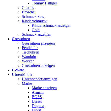
Tommy Hilfiger
Charms
Brosche
Schmuck Sets
Kinderschmuck
Kinderschmuck anzeigen
Gold
Schmuck anzeigen
Grossuhren
Grossuhren anzeigen
Pendeluhr
Tischuhren
Wanduhr
Wecker
Grossuhren anzeigen
B-Ware
Uhrenbänder
Uhrenbänder anzeigen
Marke
Marke anzeigen
Armani
BOSS
Diesel
Dugena
Esprit