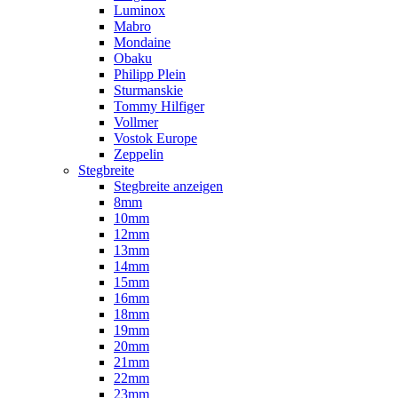
Luminox
Mabro
Mondaine
Obaku
Philipp Plein
Sturmanskie
Tommy Hilfiger
Vollmer
Vostok Europe
Zeppelin
Stegbreite
Stegbreite anzeigen
8mm
10mm
12mm
13mm
14mm
15mm
16mm
18mm
19mm
20mm
21mm
22mm
23mm