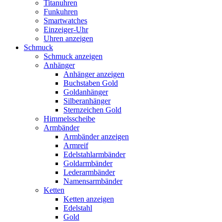
Titanuhren
Funkuhren
Smartwatches
Einzeiger-Uhr
Uhren anzeigen
Schmuck
Schmuck anzeigen
Anhänger
Anhänger anzeigen
Buchstaben Gold
Goldanhänger
Silberanhänger
Sternzeichen Gold
Himmelsscheibe
Armbänder
Armbänder anzeigen
Armreif
Edelstahlarmbänder
Goldarmbänder
Lederarmbänder
Namensarmbänder
Ketten
Ketten anzeigen
Edelstahl
Gold