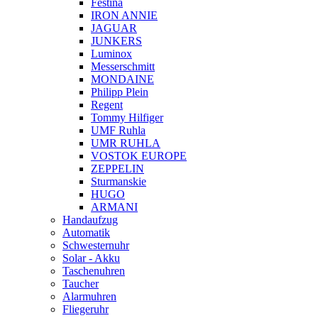
Festina
IRON ANNIE
JAGUAR
JUNKERS
Luminox
Messerschmitt
MONDAINE
Philipp Plein
Regent
Tommy Hilfiger
UMF Ruhla
UMR RUHLA
VOSTOK EUROPE
ZEPPELIN
Sturmanskie
HUGO
ARMANI
Handaufzug
Automatik
Schwesternuhr
Solar - Akku
Taschenuhren
Taucher
Alarmuhren
Fliegeruhr