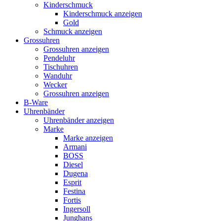
Kinderschmuck
Kinderschmuck anzeigen
Gold
Schmuck anzeigen
Grossuhren
Grossuhren anzeigen
Pendeluhr
Tischuhren
Wanduhr
Wecker
Grossuhren anzeigen
B-Ware
Uhrenbänder
Uhrenbänder anzeigen
Marke
Marke anzeigen
Armani
BOSS
Diesel
Dugena
Esprit
Festina
Fortis
Ingersoll
Junghans