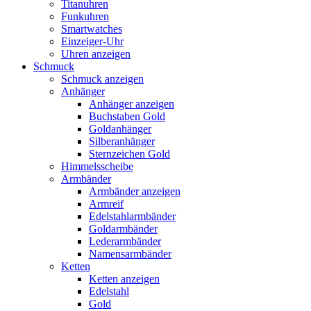
Titanuhren
Funkuhren
Smartwatches
Einzeiger-Uhr
Uhren anzeigen
Schmuck
Schmuck anzeigen
Anhänger
Anhänger anzeigen
Buchstaben Gold
Goldanhänger
Silberanhänger
Sternzeichen Gold
Himmelsscheibe
Armbänder
Armbänder anzeigen
Armreif
Edelstahlarmbänder
Goldarmbänder
Lederarmbänder
Namensarmbänder
Ketten
Ketten anzeigen
Edelstahl
Gold