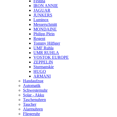
Festina
IRON ANNIE
JAGUAR
JUNKERS
Luminox
Messerschmitt
MONDAINE
Philipp Plein
Regent
Tommy Hilfiger
UMF Ruhla
UMR RUHLA
VOSTOK EUROPE
ZEPPELIN
Sturmanskie
HUGO
ARMANI
Handaufzug
Automatik
Schwesternuhr
Solar - Akku
Taschenuhren
Taucher
Alarmuhren
Fliegeruhr