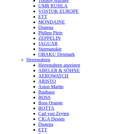
Tommy Hilfiger
UMR RUHLA
VOSTOK EUROPE
ETT
MONDAINE
Dugena
Philipp Plein
ZEPPELIN
JAGUAR
Sturmanskie
OBAKU Denmark
Herrenuhren
Herrenuhren anzeigen
ABELER & SÖHNE
AEROWATCH
ARISTO
Aston Martin
Bauhaus
BOSS
Boss Orange
BOTTA
Carl von Zeyten
CIGA Design
Dugena
ETT