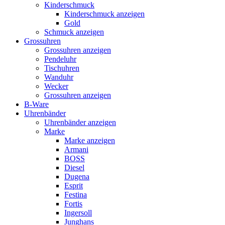
Kinderschmuck
Kinderschmuck anzeigen
Gold
Schmuck anzeigen
Grossuhren
Grossuhren anzeigen
Pendeluhr
Tischuhren
Wanduhr
Wecker
Grossuhren anzeigen
B-Ware
Uhrenbänder
Uhrenbänder anzeigen
Marke
Marke anzeigen
Armani
BOSS
Diesel
Dugena
Esprit
Festina
Fortis
Ingersoll
Junghans