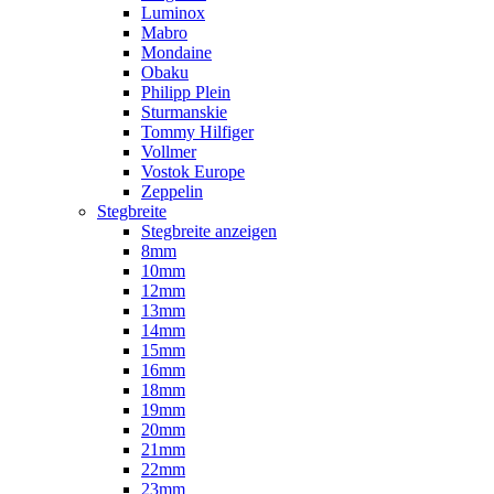
Luminox
Mabro
Mondaine
Obaku
Philipp Plein
Sturmanskie
Tommy Hilfiger
Vollmer
Vostok Europe
Zeppelin
Stegbreite
Stegbreite anzeigen
8mm
10mm
12mm
13mm
14mm
15mm
16mm
18mm
19mm
20mm
21mm
22mm
23mm