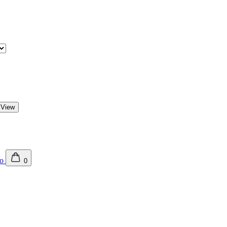
 View
0