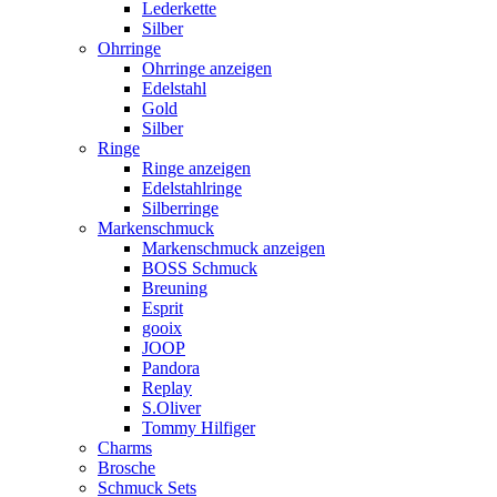
Lederkette
Silber
Ohrringe
Ohrringe anzeigen
Edelstahl
Gold
Silber
Ringe
Ringe anzeigen
Edelstahlringe
Silberringe
Markenschmuck
Markenschmuck anzeigen
BOSS Schmuck
Breuning
Esprit
gooix
JOOP
Pandora
Replay
S.Oliver
Tommy Hilfiger
Charms
Brosche
Schmuck Sets