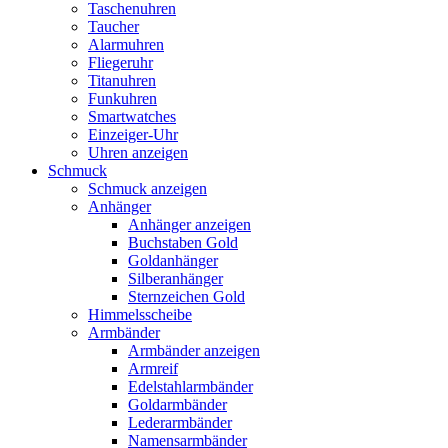
Taschenuhren
Taucher
Alarmuhren
Fliegeruhr
Titanuhren
Funkuhren
Smartwatches
Einzeiger-Uhr
Uhren anzeigen
Schmuck
Schmuck anzeigen
Anhänger
Anhänger anzeigen
Buchstaben Gold
Goldanhänger
Silberanhänger
Sternzeichen Gold
Himmelsscheibe
Armbänder
Armbänder anzeigen
Armreif
Edelstahlarmbänder
Goldarmbänder
Lederarmbänder
Namensarmbänder