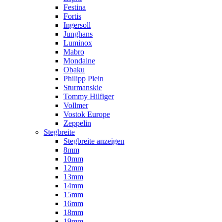
Festina
Fortis
Ingersoll
Junghans
Luminox
Mabro
Mondaine
Obaku
Philipp Plein
Sturmanskie
Tommy Hilfiger
Vollmer
Vostok Europe
Zeppelin
Stegbreite
Stegbreite anzeigen
8mm
10mm
12mm
13mm
14mm
15mm
16mm
18mm
19mm