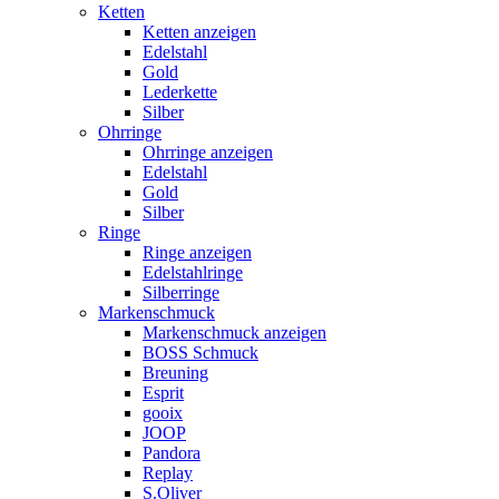
Ketten
Ketten anzeigen
Edelstahl
Gold
Lederkette
Silber
Ohrringe
Ohrringe anzeigen
Edelstahl
Gold
Silber
Ringe
Ringe anzeigen
Edelstahlringe
Silberringe
Markenschmuck
Markenschmuck anzeigen
BOSS Schmuck
Breuning
Esprit
gooix
JOOP
Pandora
Replay
S.Oliver