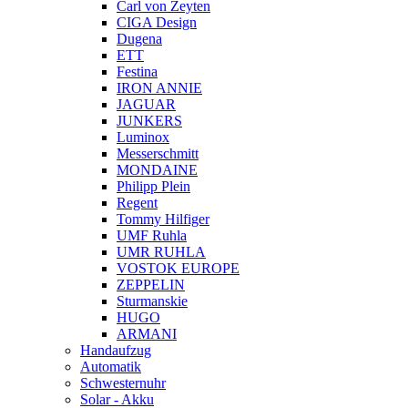
Carl von Zeyten
CIGA Design
Dugena
ETT
Festina
IRON ANNIE
JAGUAR
JUNKERS
Luminox
Messerschmitt
MONDAINE
Philipp Plein
Regent
Tommy Hilfiger
UMF Ruhla
UMR RUHLA
VOSTOK EUROPE
ZEPPELIN
Sturmanskie
HUGO
ARMANI
Handaufzug
Automatik
Schwesternuhr
Solar - Akku