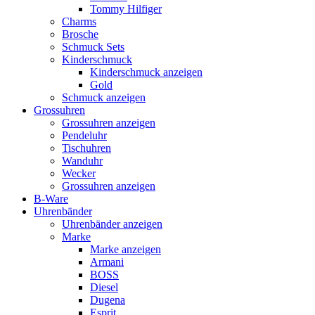
Tommy Hilfiger
Charms
Brosche
Schmuck Sets
Kinderschmuck
Kinderschmuck anzeigen
Gold
Schmuck anzeigen
Grossuhren
Grossuhren anzeigen
Pendeluhr
Tischuhren
Wanduhr
Wecker
Grossuhren anzeigen
B-Ware
Uhrenbänder
Uhrenbänder anzeigen
Marke
Marke anzeigen
Armani
BOSS
Diesel
Dugena
Esprit