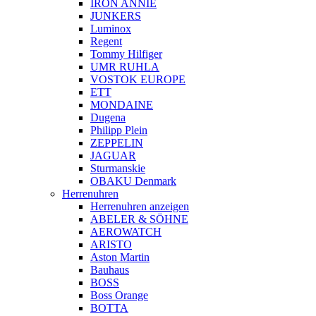
IRON ANNIE
JUNKERS
Luminox
Regent
Tommy Hilfiger
UMR RUHLA
VOSTOK EUROPE
ETT
MONDAINE
Dugena
Philipp Plein
ZEPPELIN
JAGUAR
Sturmanskie
OBAKU Denmark
Herrenuhren
Herrenuhren anzeigen
ABELER & SÖHNE
AEROWATCH
ARISTO
Aston Martin
Bauhaus
BOSS
Boss Orange
BOTTA