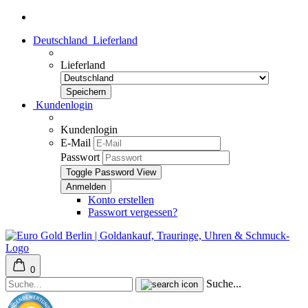
Deutschland
Lieferland
Lieferland
Kundenlogin
Kundenlogin
E-Mail
Passwort
Toggle Password View
Konto erstellen
Passwort vergessen?
0
Suche...