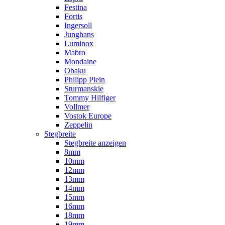
Festina
Fortis
Ingersoll
Junghans
Luminox
Mabro
Mondaine
Obaku
Philipp Plein
Sturmanskie
Tommy Hilfiger
Vollmer
Vostok Europe
Zeppelin
Stegbreite
Stegbreite anzeigen
8mm
10mm
12mm
13mm
14mm
15mm
16mm
18mm
19mm