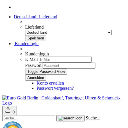
Deutschland
Lieferland
Lieferland
Kundenlogin
Kundenlogin
E-Mail
Passwort
Toggle Password View
Konto erstellen
Passwort vergessen?
0
Suche...