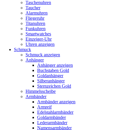
Taschenuhren
Taucher
Alarmuhren
Fliegeruhr
Titanuhren
Funkuhren
Smartwatches
Einzeiger-Uhr
Uhren anzeigen
Schmuck
Schmuck anzeigen
Anhänger
Anhänger anzeigen
Buchstaben Gold
Goldanhänger
Silberanhänger
Sternzeichen Gold
Himmelsscheibe
Armbänder
Armbänder anzeigen
Armreif
Edelstahlarmbänder
Goldarmbänder
Lederarmbänder
Namensarmbänder