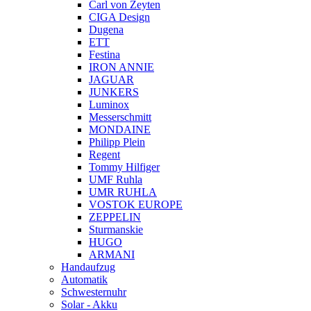
Carl von Zeyten
CIGA Design
Dugena
ETT
Festina
IRON ANNIE
JAGUAR
JUNKERS
Luminox
Messerschmitt
MONDAINE
Philipp Plein
Regent
Tommy Hilfiger
UMF Ruhla
UMR RUHLA
VOSTOK EUROPE
ZEPPELIN
Sturmanskie
HUGO
ARMANI
Handaufzug
Automatik
Schwesternuhr
Solar - Akku