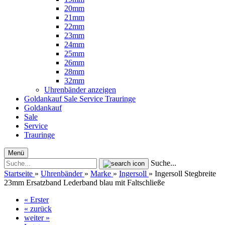
20mm
21mm
22mm
23mm
24mm
25mm
26mm
28mm
32mm
Uhrenbänder anzeigen
Goldankauf
Sale
Service
Trauringe
Goldankauf
Sale
Service
Trauringe
Menü
Suche...
Startseite
»
Uhrenbänder
»
Marke
»
Ingersoll
»
Ingersoll Stegbreite
23mm Ersatzband Lederband blau mit Faltschließe
« Erster
« zurück
weiter »