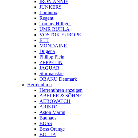
IRON ANNIE
JUNKERS
Luminox
Regent
Tommy Hilfiger
UMR RUHLA
VOSTOK EUROPE
ETT
MONDAINE
Dugena
Philipp Plein
ZEPPELIN
JAGUAR
Sturmanskie
OBAKU Denmark
Herrenuhren
Herrenuhren anzeigen
ABELER & SÖHNE
AEROWATCH
ARISTO
Aston Martin
Bauhaus
BOSS
Boss Orange
BOTTA