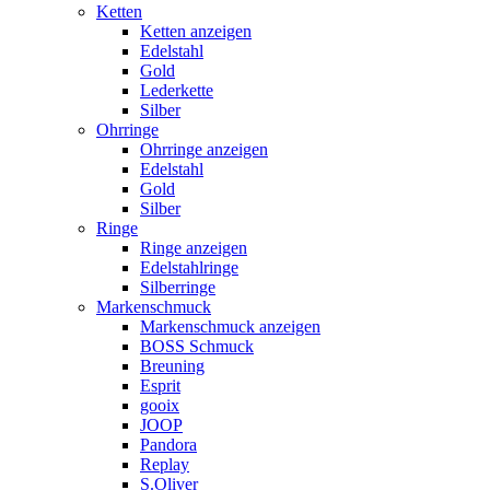
Ketten
Ketten anzeigen
Edelstahl
Gold
Lederkette
Silber
Ohrringe
Ohrringe anzeigen
Edelstahl
Gold
Silber
Ringe
Ringe anzeigen
Edelstahlringe
Silberringe
Markenschmuck
Markenschmuck anzeigen
BOSS Schmuck
Breuning
Esprit
gooix
JOOP
Pandora
Replay
S.Oliver