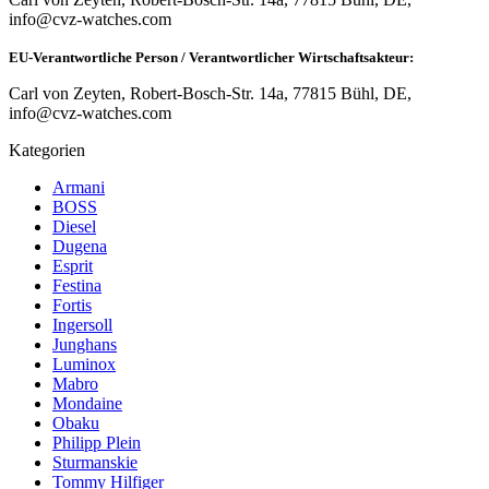
info@cvz-watches.com
EU-Verantwortliche Person / Verantwortlicher Wirtschaftsakteur:
Carl von Zeyten, Robert-Bosch-Str. 14a, 77815 Bühl, DE,
info@cvz-watches.com
Kategorien
Armani
BOSS
Diesel
Dugena
Esprit
Festina
Fortis
Ingersoll
Junghans
Luminox
Mabro
Mondaine
Obaku
Philipp Plein
Sturmanskie
Tommy Hilfiger