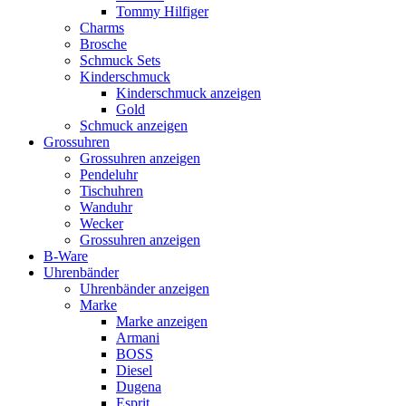
Tommy Hilfiger
Charms
Brosche
Schmuck Sets
Kinderschmuck
Kinderschmuck anzeigen
Gold
Schmuck anzeigen
Grossuhren
Grossuhren anzeigen
Pendeluhr
Tischuhren
Wanduhr
Wecker
Grossuhren anzeigen
B-Ware
Uhrenbänder
Uhrenbänder anzeigen
Marke
Marke anzeigen
Armani
BOSS
Diesel
Dugena
Esprit