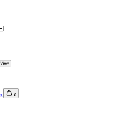
 View
0