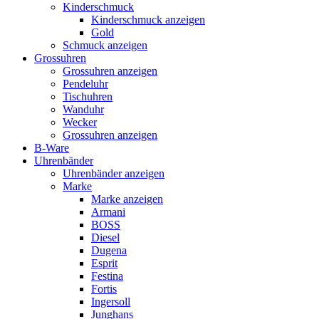
Kinderschmuck
Kinderschmuck anzeigen
Gold
Schmuck anzeigen
Grossuhren
Grossuhren anzeigen
Pendeluhr
Tischuhren
Wanduhr
Wecker
Grossuhren anzeigen
B-Ware
Uhrenbänder
Uhrenbänder anzeigen
Marke
Marke anzeigen
Armani
BOSS
Diesel
Dugena
Esprit
Festina
Fortis
Ingersoll
Junghans