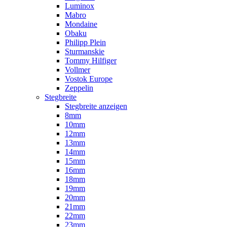
Luminox
Mabro
Mondaine
Obaku
Philipp Plein
Sturmanskie
Tommy Hilfiger
Vollmer
Vostok Europe
Zeppelin
Stegbreite
Stegbreite anzeigen
8mm
10mm
12mm
13mm
14mm
15mm
16mm
18mm
19mm
20mm
21mm
22mm
23mm