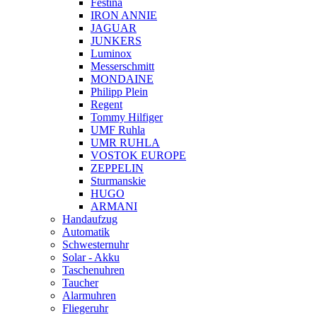
Festina
IRON ANNIE
JAGUAR
JUNKERS
Luminox
Messerschmitt
MONDAINE
Philipp Plein
Regent
Tommy Hilfiger
UMF Ruhla
UMR RUHLA
VOSTOK EUROPE
ZEPPELIN
Sturmanskie
HUGO
ARMANI
Handaufzug
Automatik
Schwesternuhr
Solar - Akku
Taschenuhren
Taucher
Alarmuhren
Fliegeruhr