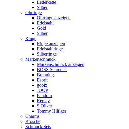
Lederkette
Silber
Ohrringe
Ohrringe anzeigen
Edelstahl
Gold
Silber
Ringe
Ringe anzeigen
Edelstahlringe
Silberringe
Markenschmuck
Markenschmuck anzeigen
BOSS Schmuck
Breuning
Esprit
gooix
JOOP
Pandora
Replay
S.Oliver
Tommy Hilfiger
Charms
Brosche
Schmuck Sets