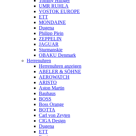
Tommy Hilfiger
UMR RUHLA
VOSTOK EUROPE
ETT
MONDAINE
Dugena
Philipp Plein
ZEPPELIN
JAGUAR
Sturmanskie
OBAKU Denmark
Herrenuhren
Herrenuhren anzeigen
ABELER & SÖHNE
AEROWATCH
ARISTO
Aston Martin
Bauhaus
BOSS
Boss Orange
BOTTA
Carl von Zeyten
CIGA Design
Dugena
ETT