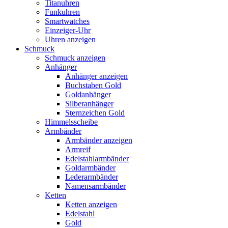
Titanuhren
Funkuhren
Smartwatches
Einzeiger-Uhr
Uhren anzeigen
Schmuck
Schmuck anzeigen
Anhänger
Anhänger anzeigen
Buchstaben Gold
Goldanhänger
Silberanhänger
Sternzeichen Gold
Himmelsscheibe
Armbänder
Armbänder anzeigen
Armreif
Edelstahlarmbänder
Goldarmbänder
Lederarmbänder
Namensarmbänder
Ketten
Ketten anzeigen
Edelstahl
Gold