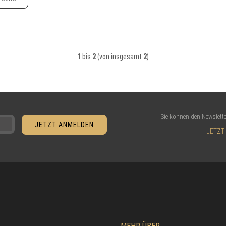
1
bis
2
(von insgesamt
2
)
Sie können den Newslette
JETZT