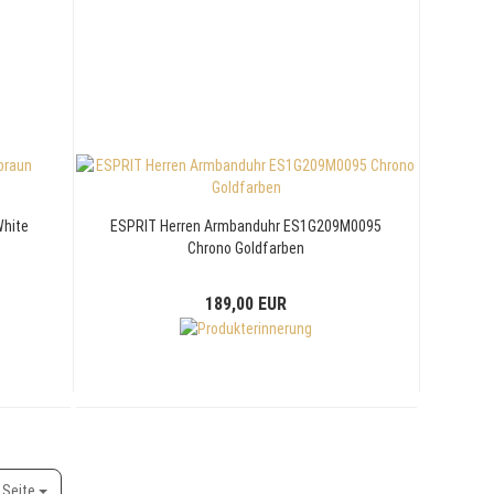
White
ESPRIT Herren Armbanduhr ES1G209M0095
Chrono Goldfarben
189,00 EUR
ite
 Seite