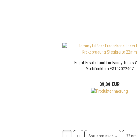
Esprit Ersatzband für Fancy Tunes 
Multifunktion ES102022007
39,00 EUR
Sortieren nach
pro Se
Sortieren nach
32 pro