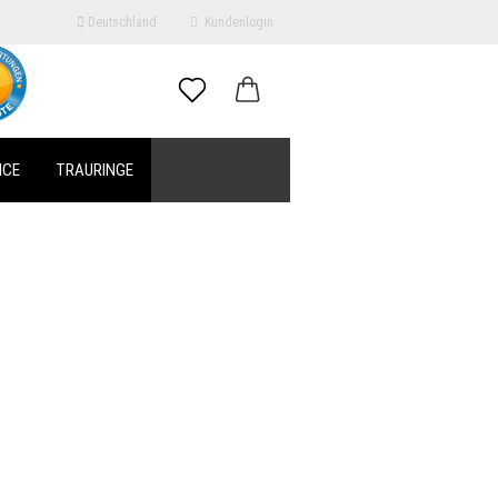
Deutschland
Kundenlogin
il
ICE
TRAURINGE
swort
erstellen
ort vergessen?