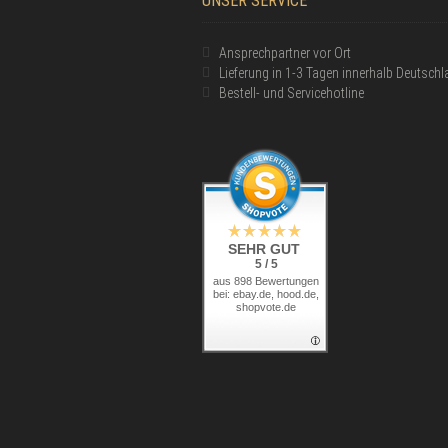
UNSER SERVICE
Ansprechpartner vor Ort
Lieferung in 1-3 Tagen innerhalb Deutsch
Bestell- und Servicehotline
SEHR GUT
5 / 5
aus 898 Bewertungen
bei: ebay.de, hood.de,
shopvote.de