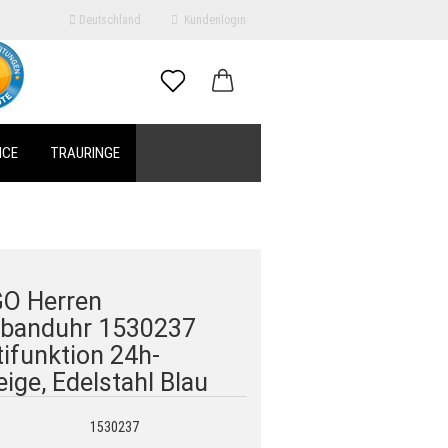
Deutschland
Kundenlogin
il
ICE
TRAURINGE
swort
O Herren
erstellen
banduhr 1530237
ort vergessen?
ifunktion 24h-
ige, Edelstahl Blau
1530237