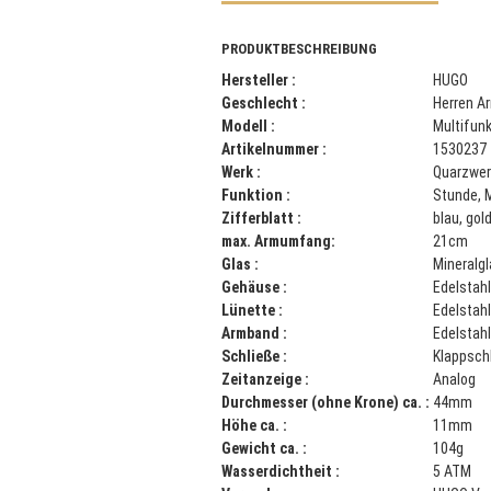
PRODUKTBESCHREIBUNG
Hersteller :
HUGO
Geschlecht :
Herren A
Modell :
Multifun
Artikelnummer :
1530237
Werk :
Quarzwer
Funktion :
Stunde, 
Zifferblatt :
blau, gol
max. Armumfang:
21cm
Glas :
Mineralg
Gehäuse :
Edelstahl
Lünette :
Edelstah
Armband :
Edelstah
Schließe :
Klappsch
Zeitanzeige :
Analog
Durchmesser (ohne Krone) ca. :
44mm
Höhe ca. :
11mm
Gewicht ca. :
104g
Wasserdichtheit :
5 ATM