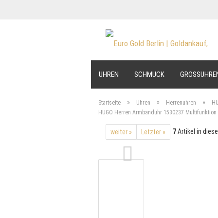
UHREN
SCHMUCK
GROSSUHRE
»
»
»
Startseite
Uhren
Herrenuhren
H
HUGO Herren Armbanduhr 1530237 Multifunktion 2
7
Artikel in dies
weiter »
Letzter »