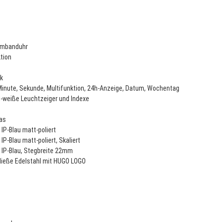
rmbanduhr
ktion
k
Minute, Sekunde, Multifunktion, 24h-Anzeige, Datum, Wochentag
d-weiße Leuchtzeiger und Indexe
las
 IP-Blau matt-poliert
l
IP-Blau matt-poliert, Skaliert
l
IP-Blau
, Stegbreite 22mm
ließe Edelstahl mit HUGO LOGO