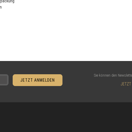
rpackung
n
Sie können den Newslette
JETZT