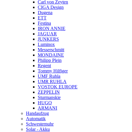
Carl von Zeyten
CIGA Design
Dugena
ETT
Festina
IRON ANNIE
JAGUAR
JUNKERS
Luminox
Messerschmitt
MONDAINE
Philipp Plein
Regent
Tommy Hilfiger
UMF Ruhla
UMR RUHLA
VOSTOK EUROPE
ZEPPELIN
Sturmanskie
HUGO
ARMANI
Handaufzug
Automatik
Schwesternuhr
Solar - Akku