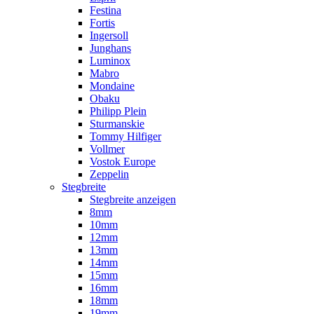
Festina
Fortis
Ingersoll
Junghans
Luminox
Mabro
Mondaine
Obaku
Philipp Plein
Sturmanskie
Tommy Hilfiger
Vollmer
Vostok Europe
Zeppelin
Stegbreite
Stegbreite anzeigen
8mm
10mm
12mm
13mm
14mm
15mm
16mm
18mm
19mm