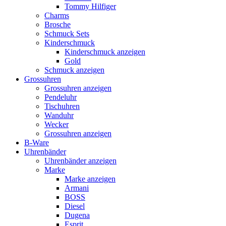
Tommy Hilfiger
Charms
Brosche
Schmuck Sets
Kinderschmuck
Kinderschmuck anzeigen
Gold
Schmuck anzeigen
Grossuhren
Grossuhren anzeigen
Pendeluhr
Tischuhren
Wanduhr
Wecker
Grossuhren anzeigen
B-Ware
Uhrenbänder
Uhrenbänder anzeigen
Marke
Marke anzeigen
Armani
BOSS
Diesel
Dugena
Esprit