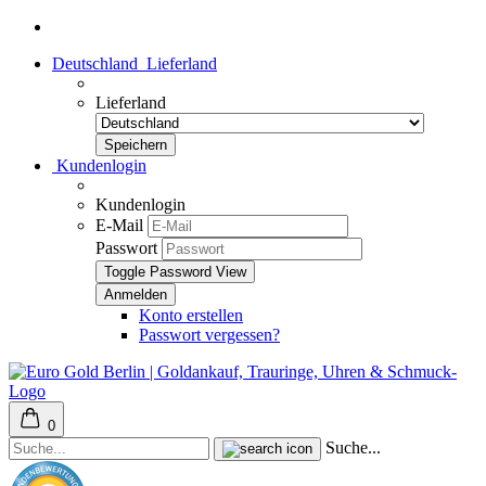
Deutschland
Lieferland
Lieferland
Kundenlogin
Kundenlogin
E-Mail
Passwort
Toggle Password View
Konto erstellen
Passwort vergessen?
0
Suche...