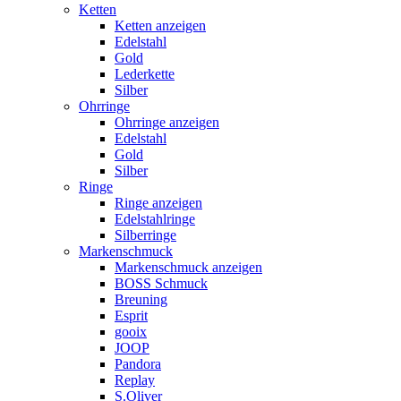
Ketten
Ketten anzeigen
Edelstahl
Gold
Lederkette
Silber
Ohrringe
Ohrringe anzeigen
Edelstahl
Gold
Silber
Ringe
Ringe anzeigen
Edelstahlringe
Silberringe
Markenschmuck
Markenschmuck anzeigen
BOSS Schmuck
Breuning
Esprit
gooix
JOOP
Pandora
Replay
S.Oliver