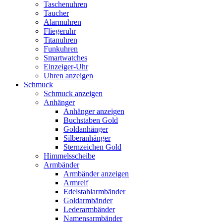
Taschenuhren
Taucher
Alarmuhren
Fliegeruhr
Titanuhren
Funkuhren
Smartwatches
Einzeiger-Uhr
Uhren anzeigen
Schmuck
Schmuck anzeigen
Anhänger
Anhänger anzeigen
Buchstaben Gold
Goldanhänger
Silberanhänger
Sternzeichen Gold
Himmelsscheibe
Armbänder
Armbänder anzeigen
Armreif
Edelstahlarmbänder
Goldarmbänder
Lederarmbänder
Namensarmbänder