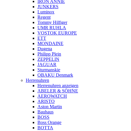
IRON ANNIE
JUNKERS
Luminox
Regent
Tommy Hilfiger
UMR RUHLA
VOSTOK EUROPE
ETT
MONDAINE
Dugena
Philipp Plein
ZEPPELIN
JAGUAR
Sturmanskie
OBAKU Denmark
Herrenuhren
Herrenuhren anzeigen
ABELER & SÖHNE
AEROWATCH
ARISTO
Aston Martin
Bauhaus
BOSS
Boss Orange
BOTTA